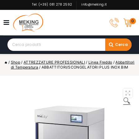
Skip
Tel: (+39) 081 278 2592
info@meking.it
to
content
0
Search
Cerca
for:
/
Shop
/
ATTREZZATURE PROFESSIONALI
/
Linea Freddo
/
Abbattitori
di Temperatura
/
ABBATTITORI/SCONGELATORI PLUS INOX BIM
🔍