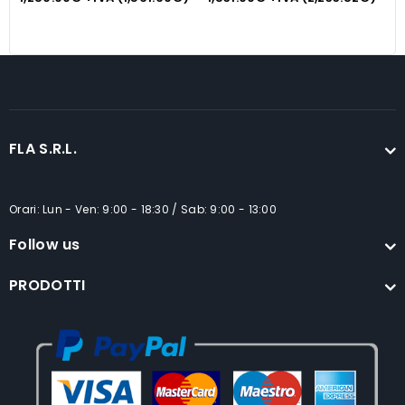
varianti.
Le
opzioni
possono
essere
scelte
nella
FLA S.R.L.
pagina
del
Orari: Lun - Ven: 9:00 - 18:30 / Sab: 9:00 - 13:00
prodotto
Follow us
PRODOTTI