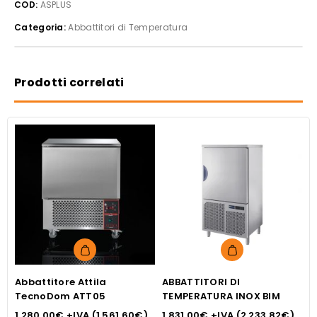
COD:
ASPLUS
BIM
Categoria:
Abbattitori di Temperatura
quantità
Prodotti correlati
Questo
prodotto
Abbattitore Attila
ABBATTITORI DI
ha
TecnoDom ATT05
TEMPERATURA INOX BIM
più
1,280.00
€
+IVA (
1,561.60
€
)
1,831.00
€
+IVA (
2,233.82
€
)