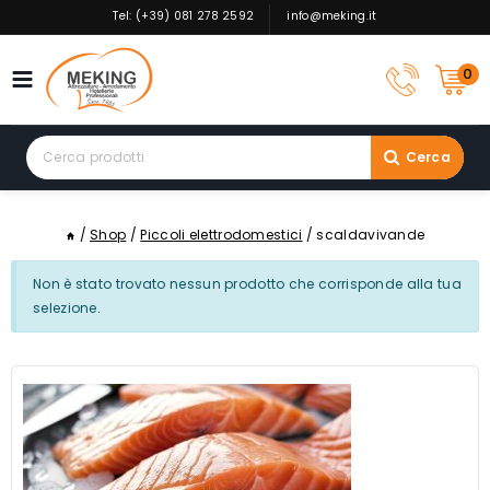
Skip
Tel: (+39) 081 278 2592
info@meking.it
to
content
0
Search
Cerca
for:
/
Shop
/
Piccoli elettrodomestici
/
scaldavivande
Non è stato trovato nessun prodotto che corrisponde alla tua
selezione.