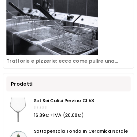
Trattorie e pizzerie: ecco come pulire una
friggitrice professionale
Prodotti
Set Sei Calici Pervino Cl 53
0
+IVA (
)
16.39
€
20.00
€
out
of
5
Sottopentola Tondo In Ceramica Natale