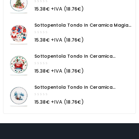
0
+IVA (
)
15.38
€
18.76
€
out
of
5
Sottopentola Tondo In Ceramica Magia
Natalizia
0
+IVA (
)
15.38
€
18.76
€
out
of
5
Sottopentola Tondo In Ceramica
Macchina Natalizia
0
+IVA (
)
15.38
€
18.76
€
out
of
5
Sottopentola Tondo In Ceramica
Paesaggio Innevato
0
+IVA (
)
15.38
€
18.76
€
out
of
5