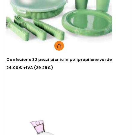
Confezione 32 pezzi picnic in polipropilene verde
24.00
€
+IVA (
29.28
€
)