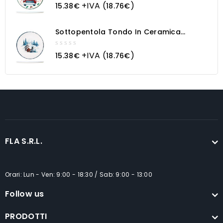
0
+IVA (
)
15.38
€
18.76
€
out
of
5
Sottopentola Tondo In Ceramica
Paesaggio Innevato
0
+IVA (
)
15.38
€
18.76
€
out
of
5
FLA S.R.L.
Orari: Lun - Ven: 9:00 - 18:30 / Sab: 9:00 - 13:00
Follow us
PRODOTTI