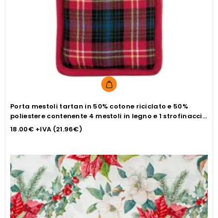
Porta mestoli tartan in 50% cotone riciclato e 50%
poliestere contenente 4 mestoli in legno e 1 strofinaccio
cm 70×50
18.00
€
+IVA (
21.96
€
)