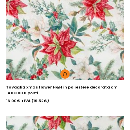
Tovaglia xmas flower H&H in poliestere decorata cm
140×180 6 posti
16.00
€
+IVA (
19.52
€
)