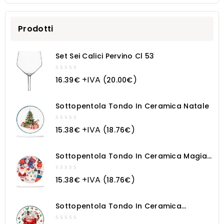
friggitrice professionale
Prodotti
Set Sei Calici Pervino Cl 53
0
+IVA (
)
16.39
€
20.00
€
out
of
5
Sottopentola Tondo In Ceramica Natale
0
+IVA (
)
15.38
€
18.76
€
out
of
5
Sottopentola Tondo In Ceramica Magia
Natalizia
0
+IVA (
)
15.38
€
18.76
€
out
of
5
Sottopentola Tondo In Ceramica
Macchina Natalizia