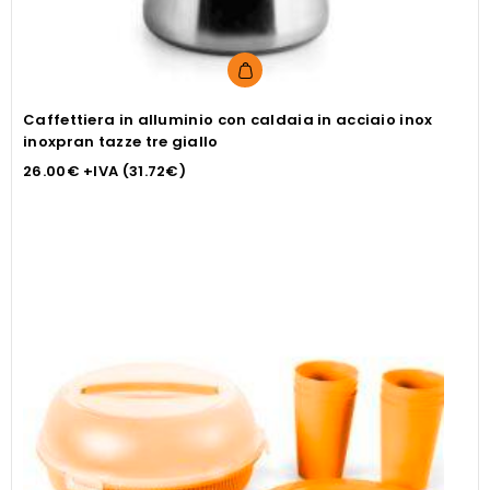
Caffettiera in alluminio con caldaia in acciaio inox
inoxpran tazze tre giallo
26.00
€
+IVA (
31.72
€
)