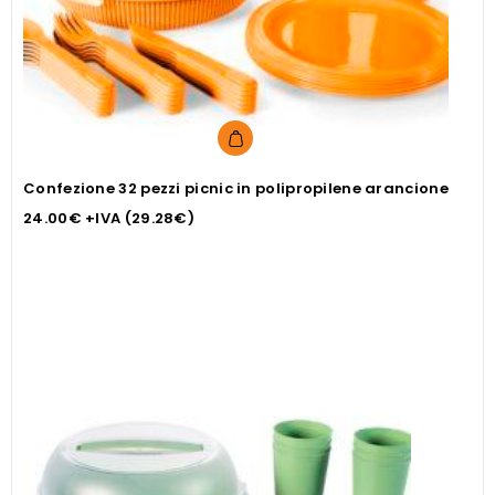
Confezione 32 pezzi picnic in polipropilene arancione
24.00
€
+IVA (
29.28
€
)