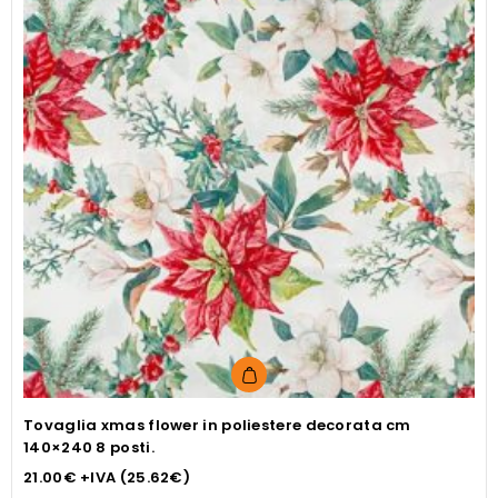
Tovaglia xmas flower in poliestere decorata cm
140×240 8 posti.
21.00
€
+IVA (
25.62
€
)