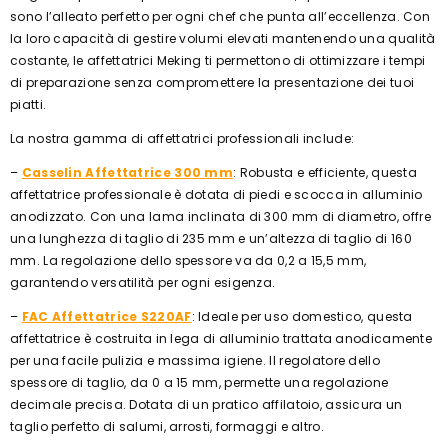
sono l’alleato perfetto per ogni chef che punta all’eccellenza. Con
la loro capacità di gestire volumi elevati mantenendo una qualità
costante, le affettatrici Meking ti permettono di ottimizzare i tempi
di preparazione senza compromettere la presentazione dei tuoi
piatti.
La nostra gamma di affettatrici professionali include:
–
Casselin Affettatrice 300 mm
: Robusta e efficiente, questa
affettatrice professionale è dotata di piedi e scocca in alluminio
anodizzato. Con una lama inclinata di 300 mm di diametro, offre
una lunghezza di taglio di 235 mm e un’altezza di taglio di 160
mm. La regolazione dello spessore va da 0,2 a 15,5 mm,
garantendo versatilità per ogni esigenza.
–
FAC Affettatrice S220AF
: Ideale per uso domestico, questa
affettatrice è costruita in lega di alluminio trattata anodicamente
per una facile pulizia e massima igiene. Il regolatore dello
spessore di taglio, da 0 a 15 mm, permette una regolazione
decimale precisa. Dotata di un pratico affilatoio, assicura un
taglio perfetto di salumi, arrosti, formaggi e altro.