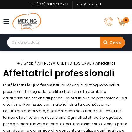
Skip
Tel: (+39) 081 278 2592
info@meking.it
to
content
0
Search
Cerca
for:
/
Shop
/
ATTREZZATURE PROFESSIONALI
/
Affettatrici
Affettatrici professionali
Le
affettatrici professionali
di Meking si distinguono per la
precisione del taglio, la facilità di pulizia e la durabilità,
caratteristiche essenziali per chi lavora in cucine professionali ad
alto ritmo. Realizzate con materiali di alta qualità, come
l’alluminio anodizzato, queste macchine offrono resistenza nel
tempo e facilità di manutenzione. Ogni affettatrice è progettata
per agevolare il lavoro di chef e operatori della ristorazione, grazie
a un design ergonomico che consente un utilizzo continuativo e