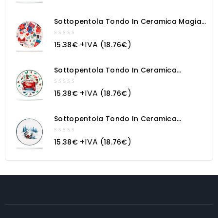
of
5
Sottopentola Tondo In Ceramica Magia
Natalizia
0
+IVA (
)
15.38
€
18.76
€
out
of
5
Sottopentola Tondo In Ceramica
Macchina Natalizia
0
+IVA (
)
15.38
€
18.76
€
out
of
5
Sottopentola Tondo In Ceramica
Paesaggio Innevato
0
+IVA (
)
15.38
€
18.76
€
out
of
5