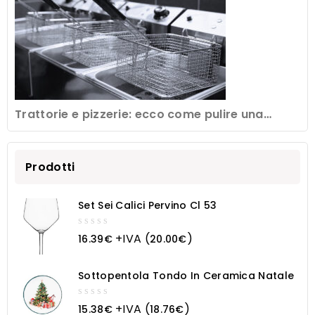
Trattorie e pizzerie: ecco come pulire una
friggitrice professionale
Prodotti
Set Sei Calici Pervino Cl 53
0
+IVA (
)
16.39
€
20.00
€
out
of
5
Sottopentola Tondo In Ceramica Natale
0
+IVA (
)
15.38
€
18.76
€
out