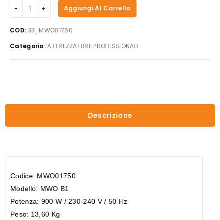
Beckers
Aggiungi Al Carrello
-
Forno
COD:
33_MWO01750
a
Categoria:
ATTREZZATURE PROFESSIONALI
microonde
mod.
MWO
B1
quantità
Descrizione
Codice: MWO01750
Modello: MWO B1
Potenza: 900 W / 230-240 V / 50 Hz
Peso: 13,60 Kg