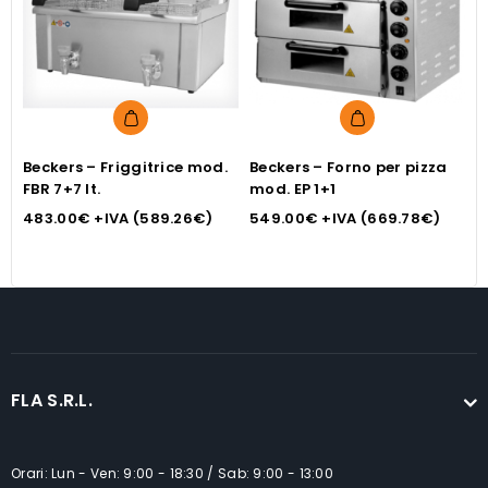
Beckers – Friggitrice mod.
Beckers – Forno per pizza
B
FBR 7+7 lt.
mod. EP 1+1
c
2
483.00
€
+IVA (
589.26
€
)
549.00
€
+IVA (
669.78
€
)
2
FLA S.R.L.
Orari: Lun - Ven: 9:00 - 18:30 / Sab: 9:00 - 13:00