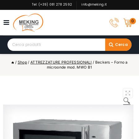
Skip
Tel: (+39) 081 278 2592
info@meking.it
to
content
0
Search
Cerca
for:
/
Shop
/
ATTREZZATURE PROFESSIONALI
/
Beckers – Forno a
microonde mod. MWO B1
🔍