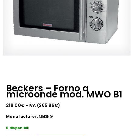
Beckers – Forno a
microonde mod. MWO B1
218.00
€
+IVA (
265.96
€
)
Manufacturer:
MEKING
5 disponibili