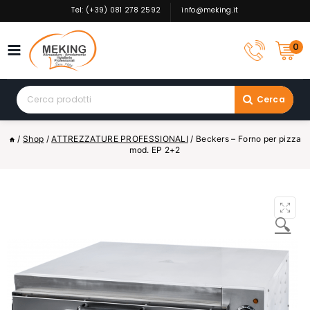
Skip
Tel: (+39) 081 278 2592
info@meking.it
to
content
0
Search
Cerca
for:
/
Shop
/
ATTREZZATURE PROFESSIONALI
/
Beckers – Forno per pizza
mod. EP 2+2
🔍