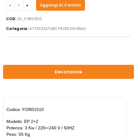
Beckers
Aggiungi Al Carrello
-
Forno
COD:
33_FOR01510
per
Categoria:
ATTREZZATURE PROFESSIONALI
pizza
mod.
EP
2+2
quantità
Descrizione
Codice: FOR01510
Modello: EP 2+2
Potenza: 3 Kw / 220∾240 V / 50HZ
Peso: 55 Kg