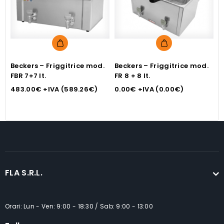
Beckers – Friggitrice mod.
Beckers – Friggitrice mod.
B
FBR 7+7 lt.
FR 8 + 8 lt.
F
483.00
€
+IVA (
589.26
€
)
0.00
€
+IVA (
0.00
€
)
2
FLA S.R.L.
Orari: Lun - Ven: 9:00 - 18:30 / Sab: 9:00 - 13:00