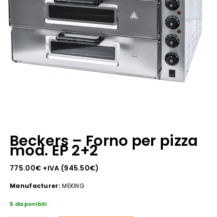
Beckers – Forno per pizza
mod. EP 2+2
775.00
€
+IVA (
945.50
€
)
Manufacturer:
MEKING
5 disponibili