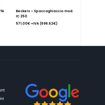
ffè
Beckers – Spaccaghiaccio mod.
IC 250
571.00
€
+IVA (
696.62
€
)
unt
ini