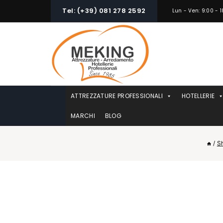
Skip
Tel: (+39) 081 278 2592
Lun - Ven: 9:00 - 1
to
content
ATTREZZATURE PROFESSIONALI
HOTELLERIE
MARCHI
BLOG
/
S