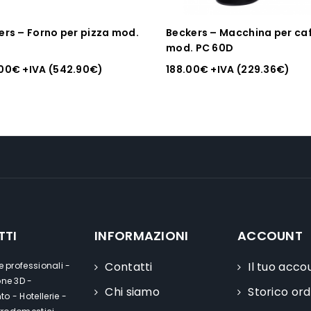
ers – Forno per pizza mod.
Beckers – Macchina per ca
mod. PC 60D
00
€
+IVA (
542.90
€
)
188.00
€
+IVA (
229.36
€
)
TTI
INFORMAZIONI
ACCOUNT
Contatti
Il tuo acco
e professionali -
one 3D -
Chi siamo
Storico ord
o - Hotellerie -