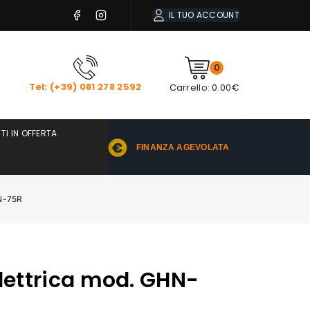
IL TUO ACCOUNT
0
Tel: (+39) 081 278 2592
Carrello:
0.00
€
TI IN OFFERTA
FINANZA AGEVOLATA
HN-75R
elettrica mod. GHN-