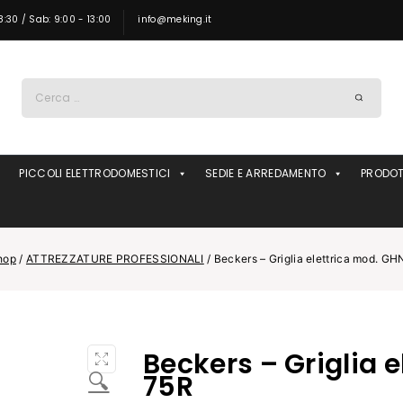
8:30 / Sab: 9:00 - 13:00
info@meking.it
Ricerca
per:
PICCOLI ELETTRODOMESTICI
SEDIE E ARREDAMENTO
PRODOT
hop
/
ATTREZZATURE PROFESSIONALI
/
Beckers – Griglia elettrica mod. G
Beckers – Griglia 
🔍
75R