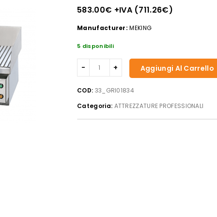
583.00
€
+IVA (
711.26
€
)
Manufacturer:
MEKING
5 disponibili
Beckers
Aggiungi Al Carrello
-
Griglia
COD:
33_GRI01834
elettrica
Categoria:
ATTREZZATURE PROFESSIONALI
mod.
GHN-
75R
quantità