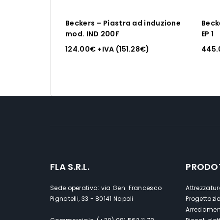
Beckers – Piastra ad induzione
Beck
mod. IND 200F
EP 1
124.00
€
+IVA (
151.28
€
)
445.
FLA S.R.L.
PRODO
Sede operativa: via Gen. Francesco
Attrezzatur
Pignatelli, 33 - 80141 Napoli
Progettazi
Arredament