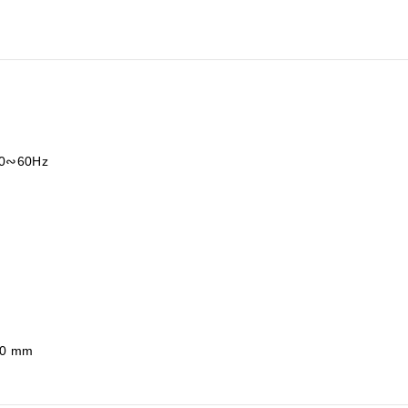
 50∾60Hz
60 mm