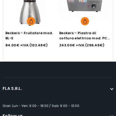
Beckers – Frullatore mod.
Beckers – Piastra di
B
BL-E
cottura elettrica mod. PCE
r
22
84.00
€
+IVA (
102.48
€
)
243.00
€
+IVA (
296.46
€
)
1
FLA S.R.L.
Orari: Lun - Ven: 9:00 - 18:30 / Sab: 9:00 - 13:00
Follow us