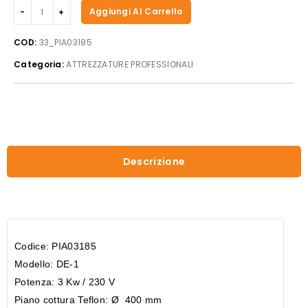
Beckers
Aggiungi Al Carrello
-
Macchina
COD:
33_PIA03185
per
Categoria:
ATTREZZATURE PROFESSIONALI
crepes
mod.
DE-
1
quantità
Descrizione
Codice: PIA03185
Modello: DE-1
Potenza: 3 Kw / 230 V
Piano cottura Teflon: Ø 400 mm