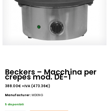
Beckers – Macchina per
crepes mod. DE-1
388.00
€
+IVA (
473.36
€
)
Manufacturer:
MEKING
5 disponibili