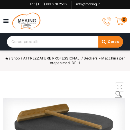
Skip
Tel: (+39) 081 278 2592
info@meking.it
to
content
0
Search
Cerca
for:
/
Shop
/
ATTREZZATURE PROFESSIONALI
/
Beckers – Macchina per
crepes mod. DE-1
🔍