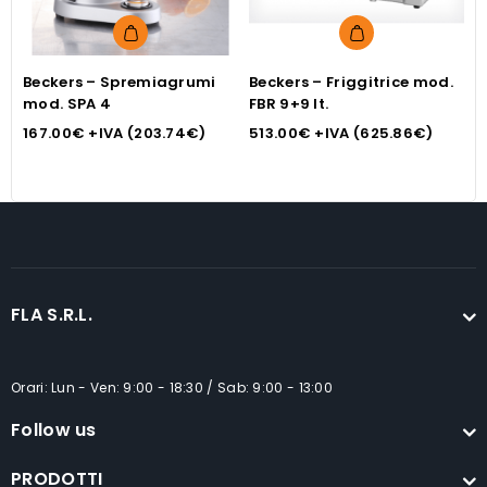
Beckers – Spremiagrumi
Beckers – Friggitrice mod.
B
mod. SPA 4
FBR 9+9 lt.
C
167.00
€
+IVA (
203.74
€
)
513.00
€
+IVA (
625.86
€
)
8
FLA S.R.L.
Orari: Lun - Ven: 9:00 - 18:30 / Sab: 9:00 - 13:00
Follow us
PRODOTTI