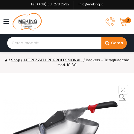
Skip
Tel: (+39) 081 278 2592
info@meking.it
to
content
0
Search
Cerca
for:
/
Shop
/
ATTREZZATURE PROFESSIONALI
/
Beckers – Tritaghiacchio
mod. IC 30
🔍