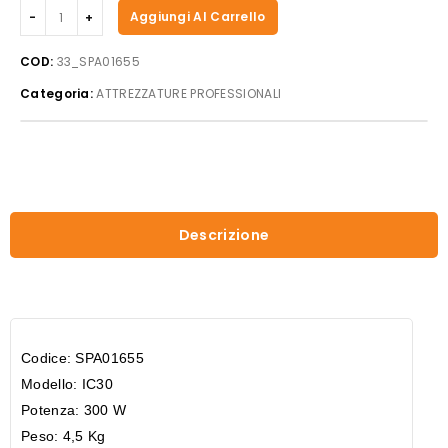
Beckers
Aggiungi Al Carrello
-
Tritaghiacchio
COD:
33_SPA01655
mod.
Categoria:
ATTREZZATURE PROFESSIONALI
IC
30
quantità
Descrizione
Codice: SPA01655
Modello: IC30
Potenza: 300 W
Peso: 4,5 Kg