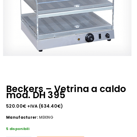
Beckers – Vetrina a caldo
mod. DH 395
520.00
€
+IVA (
634.40
€
)
Manufacturer:
MEKING
5 disponibili