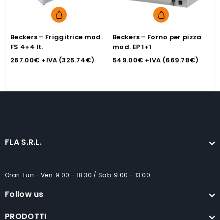
Beckers – Friggitrice mod.
Beckers – Forno per pizza
B
FS 4+4 lt.
mod. EP 1+1
F
267.00
€
+IVA (
325.74
€
)
549.00
€
+IVA (
669.78
€
)
5
FLA S.R.L.
Orari: Lun - Ven: 9:00 - 18:30 / Sab: 9:00 - 13:00
Follow us
PRODOTTI