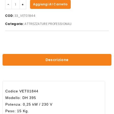
Beckers
Aggiungi Al Carrello
-
Vetrina
COD:
33_VET01844
a
Categoria:
ATTREZZATURE PROFESSIONALI
caldo
mod.
DH
395
quantità
Descrizione
Codice VET01844
Modello: DH 395
Potenza: 0,25 kW / 230 V
Peso: 15 Kg.