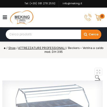
Skip
Tel: (+39) 081 278 2592
info@meking.it
to
content
0
Search
Cerca
for:
/
Shop
/
ATTREZZATURE PROFESSIONALI
/
Beckers – Vetrina a caldo
mod. DH 395
🔍