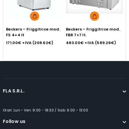
Beckers – Friggitrice mod.
Beckers – Friggitrice mod.
B
FS 4+4 lt
FBR 7+7 lt.
m
171.00
€
+IVA (
208.62
€
)
483.00
€
+IVA (
589.26
€
)
4
FLA S.R.L.
Orari: Lun - Ven: 9:00 - 18:30 / Sab: 9:00 - 13:00
Follow us