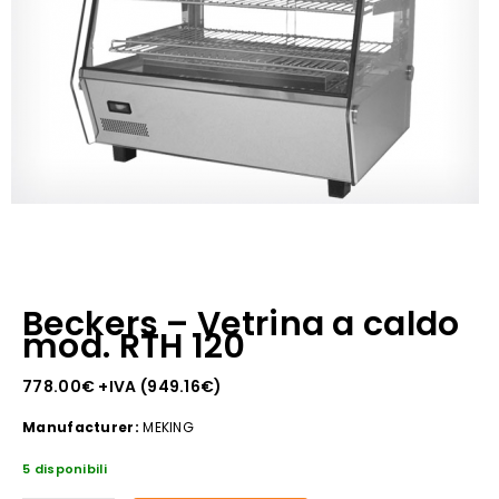
Beckers – Vetrina a caldo
mod. RTH 120
778.00
€
+IVA (
949.16
€
)
Manufacturer:
MEKING
5 disponibili