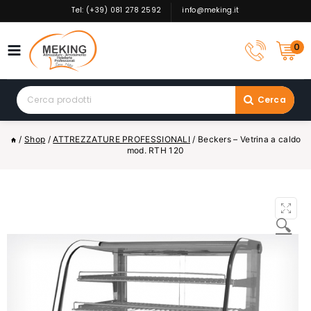
Skip
Tel: (+39) 081 278 2592
info@meking.it
to
content
0
Search
Cerca
for:
/
Shop
/
ATTREZZATURE PROFESSIONALI
/
Beckers – Vetrina a caldo
mod. RTH 120
🔍