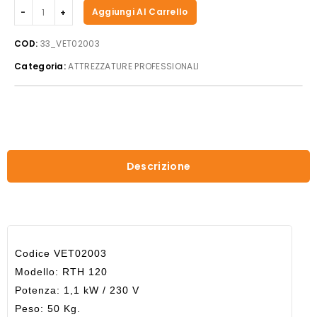
Beckers
Aggiungi Al Carrello
-
Vetrina
COD:
33_VET02003
a
Categoria:
ATTREZZATURE PROFESSIONALI
caldo
mod.
RTH
120
quantità
Descrizione
Codice VET02003
Modello: RTH 120
Potenza: 1,1 kW / 230 V
Peso: 50 Kg.