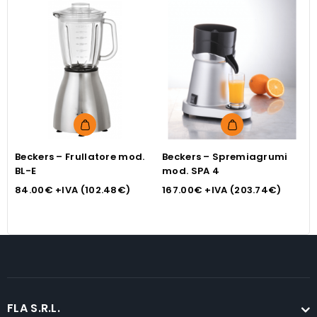
Beckers – Frullatore mod.
Beckers – Spremiagrumi
B
BL-E
mod. SPA 4
F
84.00
€
+IVA (
102.48
€
)
167.00
€
+IVA (
203.74
€
)
2
FLA S.R.L.