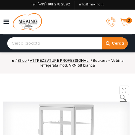
Skip
Tel: (+39) 081 278 2592
info@meking.it
to
content
0
Search
Cerca
for:
/
Shop
/
ATTREZZATURE PROFESSIONALI
/
Beckers – Vetrina
refrigerata mod. VRN 58 bianca
🔍