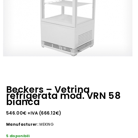
Beckers – Vetrina
refrigerata mod. VRN 58
bianca
546.00
€
+IVA (
666.12
€
)
Manufacturer:
MEKING
5 disponibili