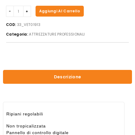
Beckers
Aggiungi Al Carrello
-
Vetrina
COD:
33_VET01913
refrigerata
Categoria:
ATTREZZATURE PROFESSIONALI
mod.
VRN
58
bianca
quantità
Descrizione
Ripiani regolabili
Non tropicalizzata
Pannello di controllo digitale