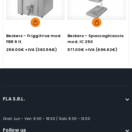
Beckers – Friggitrice mod.
Beckers – Spaccaghiaccio
B
FBR 9 lt.
mod. IC 250
i
298.00
€
+IVA (
363.56
€
)
571.00
€
+IVA (
696.62
€
)
1
FLA S.R.L.
Orari: Lun - Ven: 9:00 - 18:30 / Sab: 9:00 - 13:00
Follow us