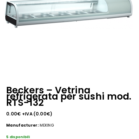
Beckers – Vetrina
refrigerata per sushi mod.
RTS-132
0.00
€
+IVA (
0.00
€
)
Manufacturer:
MEKING
5 disponibili