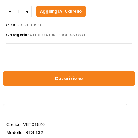
Beckers
Aggiungi Al Carrello
-
Vetrina
COD:
33_VET01520
refrigerata
Categoria:
ATTREZZATURE PROFESSIONALI
per
sushi
mod.
RTS-
132
quantità
Descrizione
Codice: VET01520
Modello: RTS 132