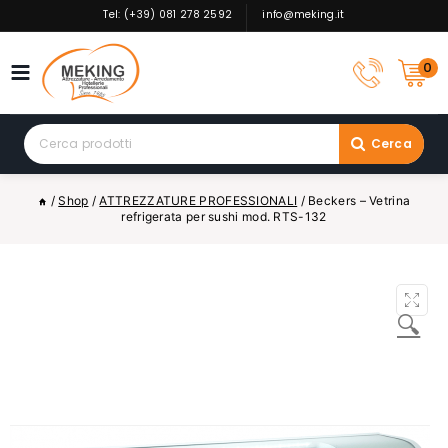
Skip
Tel: (+39) 081 278 2592
info@meking.it
to
content
0
Search
Cerca
for:
/
Shop
/
ATTREZZATURE PROFESSIONALI
/
Beckers – Vetrina
refrigerata per sushi mod. RTS-132
🔍