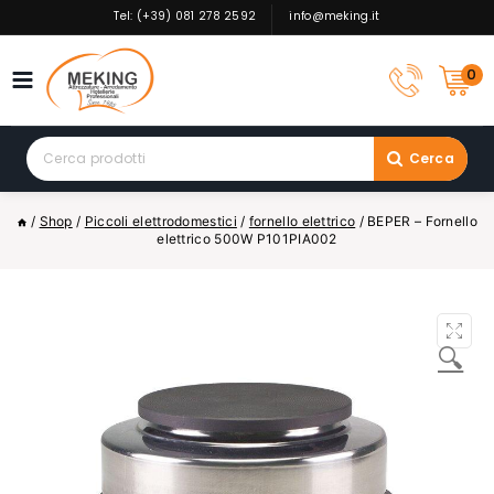
Skip
Tel: (+39) 081 278 2592
info@meking.it
to
content
0
Search
Cerca
for:
/
Shop
/
Piccoli elettrodomestici
/
fornello elettrico
/
BEPER – Fornello
elettrico 500W P101PIA002
🔍