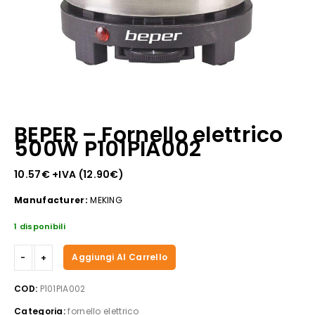
BEPER – Fornello elettrico
500W P101PIA002
10.57
€
+IVA (
12.90
€
)
Manufacturer:
MEKING
1 disponibili
BEPER
Aggiungi Al Carrello
-
Fornello
COD:
P101PIA002
elettrico
Categoria:
fornello elettrico
500W