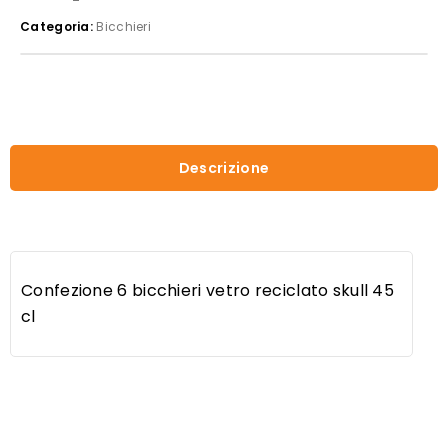
cl
Categoria:
Bicchieri
quantità
Descrizione
Confezione 6 bicchieri vetro reciclato skull 45
cl