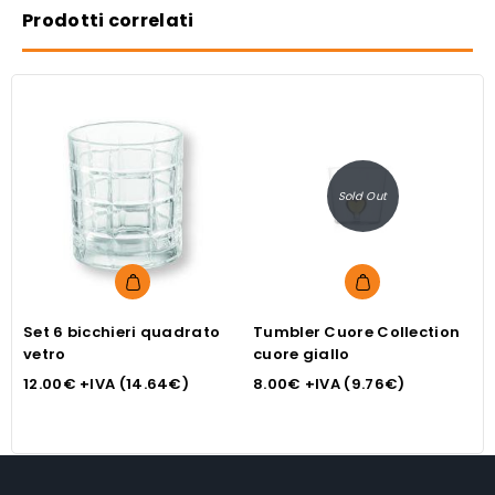
Prodotti correlati
Sold Out
Set 6 bicchieri quadrato
Tumbler Cuore Collection
M
vetro
cuore giallo
c
12.00
€
+IVA (
14.64
€
)
8.00
€
+IVA (
9.76
€
)
1