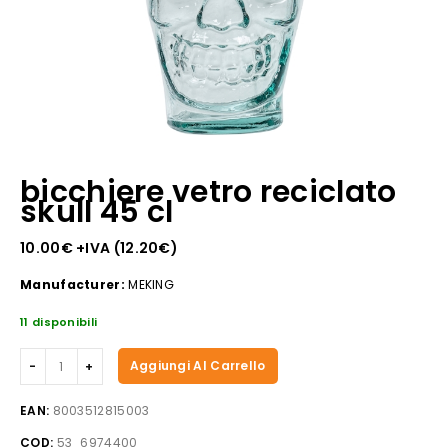
bicchiere vetro reciclato
skull 45 cl
10.00
€
+IVA (
12.20
€
)
Manufacturer:
MEKING
11 disponibili
bicchiere
Aggiungi Al Carrello
vetro
reciclato
EAN:
8003512815003
skull
COD:
53_6974400
45