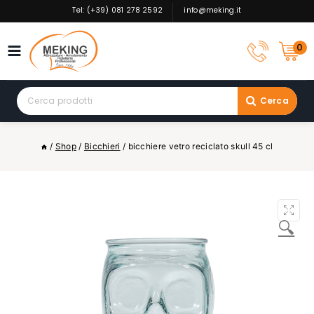
Skip
Tel: (+39) 081 278 2592
info@meking.it
to
content
0
Search
Cerca
for:
/
Shop
/
Bicchieri
/
bicchiere vetro reciclato skull 45 cl
🔍