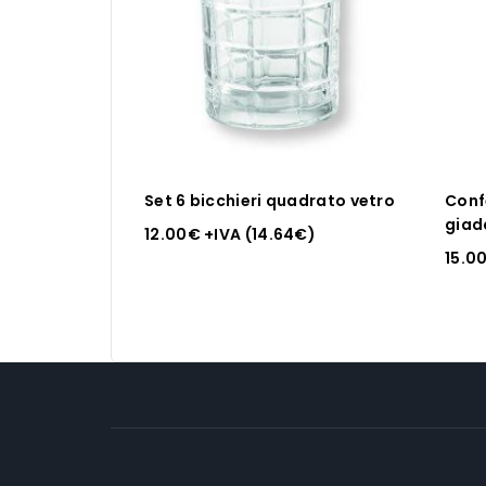
Set 6 bicchieri quadrato vetro
Confe
giada
12.00
€
+IVA (
14.64
€
)
15.0