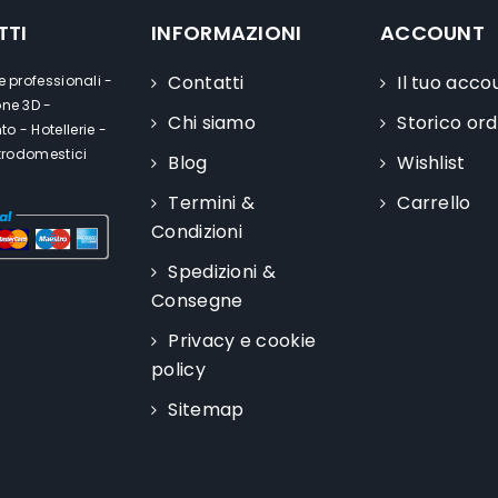
TTI
INFORMAZIONI
ACCOUNT
Contatti
Il tuo acco
e professionali -
one 3D -
Chi siamo
Storico ord
o - Hotellerie -
ttrodomestici
Blog
Wishlist
Termini &
Carrello
Condizioni
Spedizioni &
Consegne
Privacy e cookie
policy
Sitemap