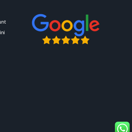
unt
ini