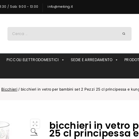
8:30 / Sab: 9:00 - 13:00
info@meking.it
Ricerca
per:
PICCOLI ELETTRODOMESTICI
SEDIE E ARREDAMENTO
PRODOT
/
Bicchieri
/
bicchieri in vetro per bambini set 2 Pezzi 25 cl principessa e kun
bicchieri in vetro 
🔍
25 cl principessa 