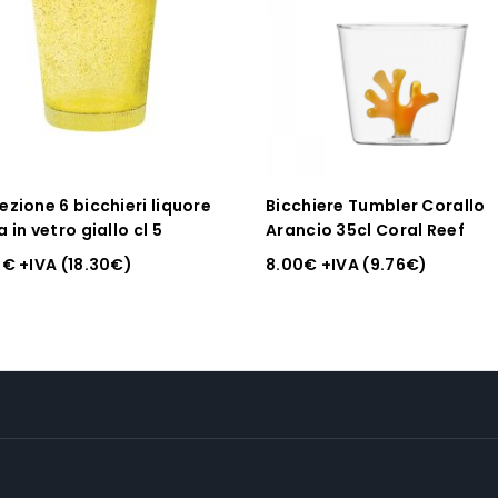
zione 6 bicchieri liquore
Bicchiere Tumbler Corallo
 in vetro giallo cl 5
Arancio 35cl Coral Reef
0
€
+IVA (
18.30
€
)
8.00
€
+IVA (
9.76
€
)