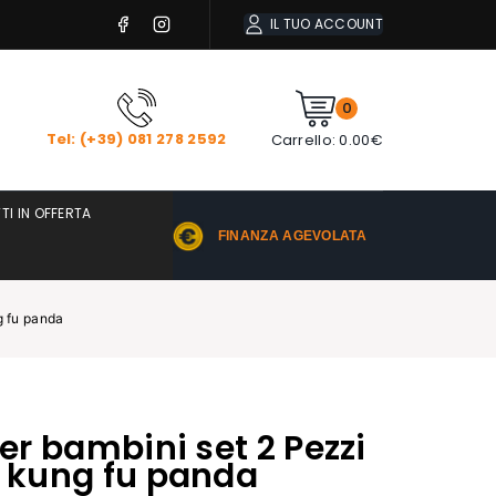
IL TUO ACCOUNT
0
Tel: (+39) 081 278 2592
Carrello:
0.00
€
TI IN OFFERTA
FINANZA AGEVOLATA
g fu panda
per bambini set 2 Pezzi
e kung fu panda