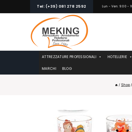
Skip
Tel: (+39) 081 278 2592
Lun - Ven: 9:00 - 1
to
content
ATTREZZATURE PROFESSIONALI
HOTELLERIE
MARCHI
BLOG
/
Shop