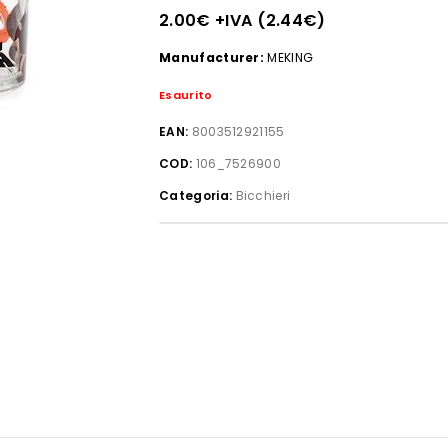
2.00
€
+IVA (
2.44
€
)
Manufacturer:
MEKING
Esaurito
EAN:
8003512921155
COD:
106_7526900
Categoria:
Bicchieri