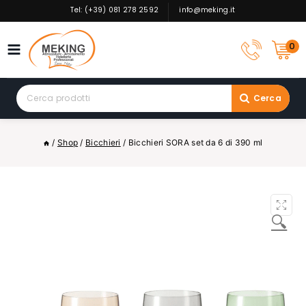
Skip
Tel: (+39) 081 278 2592
info@meking.it
to
content
0
Search
Cerca
for:
/
Shop
/
Bicchieri
/
Bicchieri SORA set da 6 di 390 ml
🔍