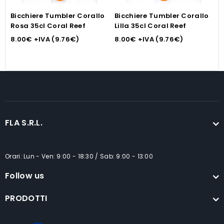
Bicchiere Tumbler Corallo
Bicchiere Tumbler Corallo
B
Rosa 35cl Coral Reef
Lilla 35cl Coral Reef
b
c
8.00
€
+IVA (
9.76
€
)
8.00
€
+IVA (
9.76
€
)
3
FLA S.R.L.
Orari: Lun - Ven: 9:00 - 18:30 / Sab: 9:00 - 13:00
Follow us
PRODOTTI