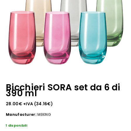
Bicchieri SORA set da 6 di
390 ml
28.00
€
+IVA (
34.16
€
)
Manufacturer:
MEKING
1 disponibili