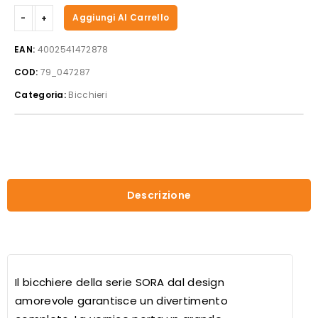
Bicchieri
Aggiungi Al Carrello
SORA
set
EAN:
4002541472878
da
COD:
79_047287
6
di
Categoria:
Bicchieri
390
ml
quantità
Descrizione
Il bicchiere della serie SORA dal design
amorevole garantisce un divertimento