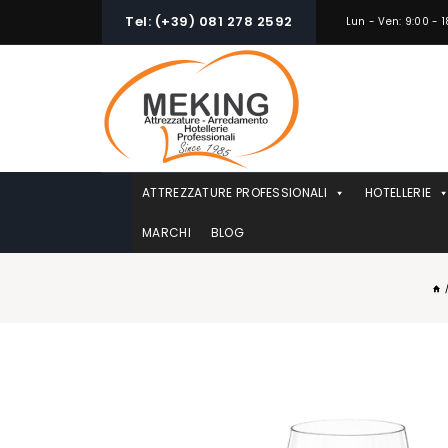
Skip
Tel: (+39) 081 278 2592
Lun - Ven: 9:00 - 1
to
content
ATTREZZATURE PROFESSIONALI
HOTELLERIE
MARCHI
BLOG