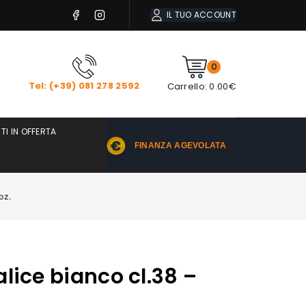
IL TUO ACCOUNT
0
Tel: (+39) 081 278 2592
Carrello:
0.00
€
TI IN OFFERTA
FINANZA AGEVOLATA
pz.
lice bianco cl.38 –