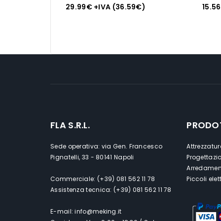
H&H – 0511900
29.99
€
+IVA (
36.59
€
)
15.56
FLA S.R.L.
PRODO
Sede operativa: via Gen. Francesco
Attrezzatur
Pignatelli, 33 - 80141 Napoli
Progettazi
Arredament
Commerciale: (+39) 081 562 11 78
Piccoli ele
Assistenza tecnica: (+39) 081 562 11 78
E-mail: info@meking.it