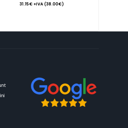
Vetro, Cl 27, Glass
31.15
€
+IVA (
38.00
€
)
unt
ini