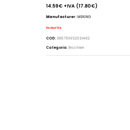
14.59
€
+IVA (
17.80
€
)
Manufacturer:
MEKING
Esaurito
COD:
365751GSZ021462
Categoria:
Bicchieri