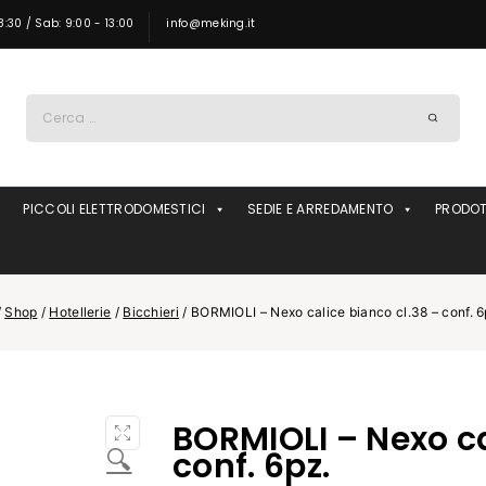
8:30 / Sab: 9:00 - 13:00
info@meking.it
Ricerca
per:
PICCOLI ELETTRODOMESTICI
SEDIE E ARREDAMENTO
PRODOT
/
Shop
/
Hotellerie
/
Bicchieri
/
BORMIOLI – Nexo calice bianco cl.38 – conf. 6
BORMIOLI – Nexo ca
🔍
conf. 6pz.