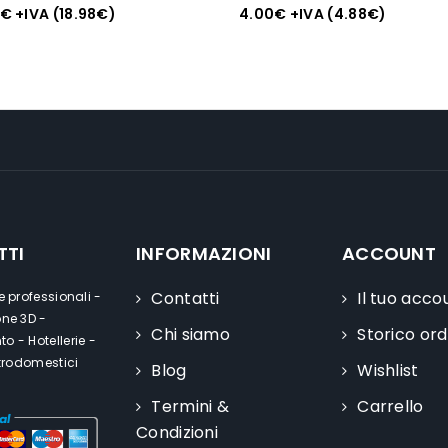
€
+IVA (
18.98
€
)
4.00
€
+IVA (
4.88
€
)
TTI
INFORMAZIONI
ACCOUNT
Contatti
Il tuo acco
e professionali -
one 3D -
Chi siamo
Storico ord
o - Hotellerie -
ttrodomestici
Blog
Wishlist
Termini &
Carrello
Condizioni