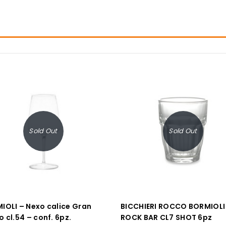
Sold Out
Sold Out
IOLI – Nexo calice Gran
BICCHIERI ROCCO BORMIOLI
 cl.54 – conf. 6pz.
ROCK BAR CL7 SHOT 6pz