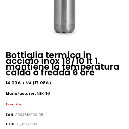
Bottiglia termica in
acciaio inox 18/10 lt 1.
mantiene la temperatura
calda o fredda 6 ore
14.00
€
+IVA (
17.08
€
)
Manufacturer:
MEKING
Esaurito
EAN:
8003512900105
COD:
21_8657610