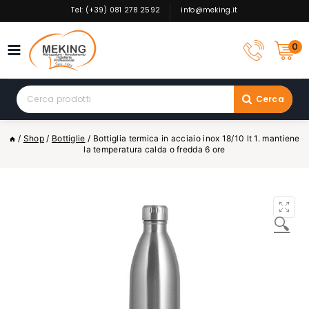
Skip
Tel: (+39) 081 278 2592
info@meking.it
to
content
0
Search
Cerca
for:
/
Shop
/
Bottiglie
/
Bottiglia termica in acciaio inox 18/10 lt 1. mantiene
la temperatura calda o fredda 6 ore
🔍