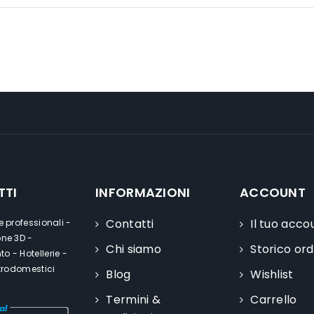
TTI
INFORMAZIONI
ACCOUNT
Contatti
Il tuo acco
e professionali -
one 3D -
Chi siamo
Storico ord
o - Hotellerie -
ttrodomestici
Blog
Wishlist
Termini &
Carrello