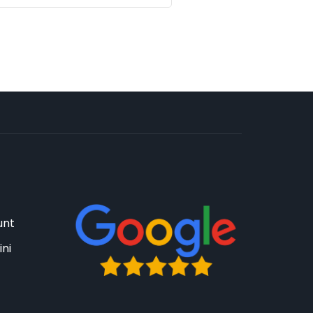
unt
ini