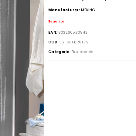
Manufacturer:
MEKING
Esaurito
EAN:
8032605809421
COD:
35_U01.BR01.79
Categoria:
Box doccia