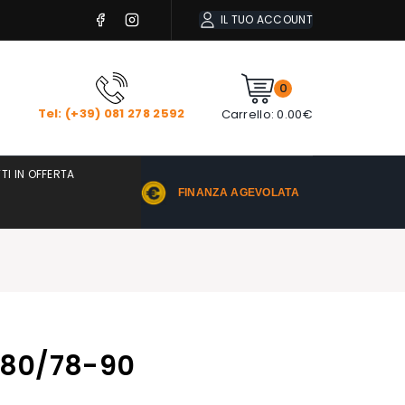
IL TUO ACCOUNT
0
Tel: (+39) 081 278 2592
Carrello:
0.00
€
TI IN OFFERTA
FINANZA AGEVOLATA
8-80/78-90