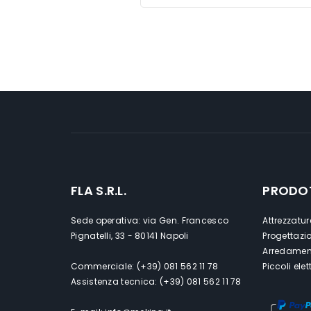
FLA S.R.L.
PRODO
Sede operativa: via Gen. Francesco
Attrezzatur
Pignatelli, 33 - 80141 Napoli
Progettazi
Arredament
Commerciale: (+39) 081 562 11 78
Piccoli ele
Assistenza tecnica: (+39) 081 562 11 78