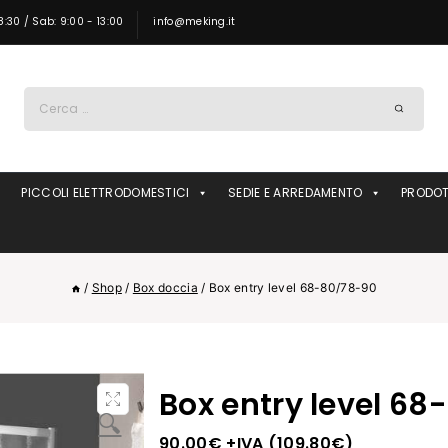
8:30 / Sab: 9:00 - 13:00
info@meking.it
Ricerca
per:
PICCOLI ELETTRODOMESTICI
SEDIE E ARREDAMENTO
PRODOT
/
Shop
/
Box doccia
/
Box entry level 68-80/78-90
Box entry level 6
🔍
90.00
€
+IVA (
109.80
€
)