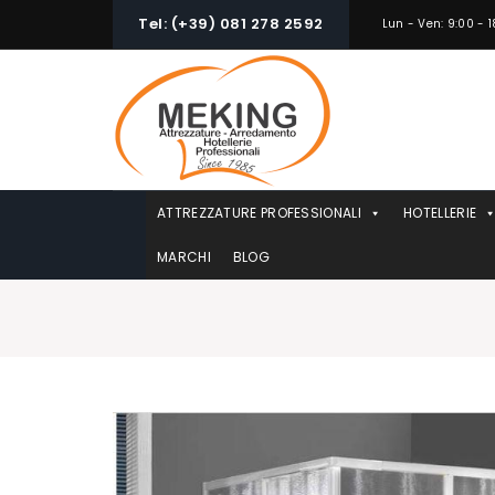
Skip
Tel: (+39) 081 278 2592
Lun - Ven: 9:00 - 1
to
content
ATTREZZATURE PROFESSIONALI
HOTELLERIE
MARCHI
BLOG