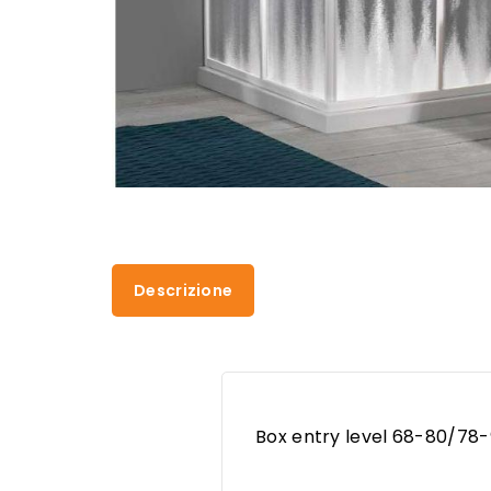
Descrizione
Box entry level 68-80/78-