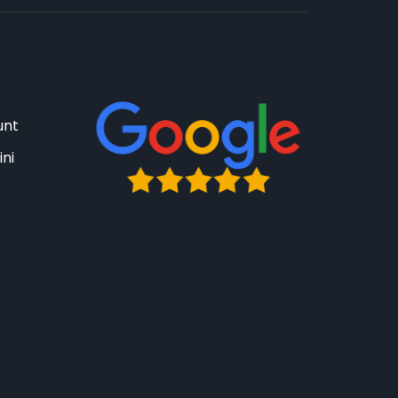
unt
ini