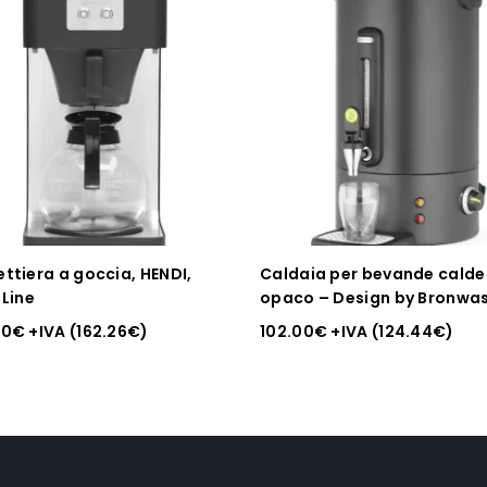
ettiera a goccia, HENDI,
Caldaia per bevande calde
 Line
opaco – Design by Bronwas
HENDI, 16L, Nero
00
€
+IVA (
162.26
€
)
102.00
€
+IVA (
124.44
€
)