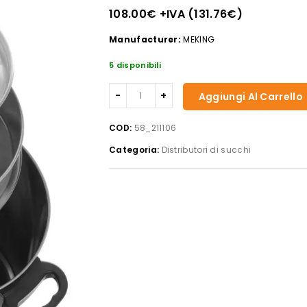
108.00
€
+IVA (
131.76
€
)
Manufacturer:
MEKING
5 disponibili
Caffettiera
Aggiungi Al Carrello
a
filtro
COD:
58_211106
con
Categoria:
Distributori di succhi
doppia
parete,
HENDI,
6L
quantità