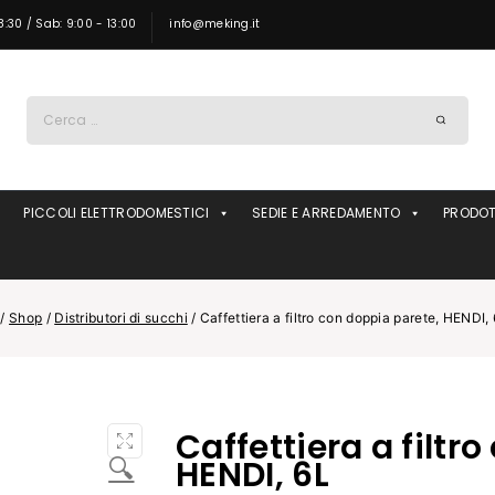
8:30 / Sab: 9:00 - 13:00
info@meking.it
Ricerca
per:
PICCOLI ELETTRODOMESTICI
SEDIE E ARREDAMENTO
PRODOT
/
Shop
/
Distributori di succhi
/
Caffettiera a filtro con doppia parete, HENDI,
Caffettiera a filtr
🔍
HENDI, 6L