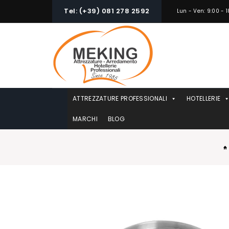
Skip
Tel: (+39) 081 278 2592
Lun - Ven: 9:00 - 1
to
content
ATTREZZATURE PROFESSIONALI
HOTELLERIE
MARCHI
BLOG