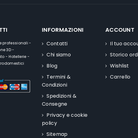
TTI
INFORMAZIONI
ACCOUNT
Contatti
Il tuo acco
e professionali -
one 3D -
Chi siamo
Storico ord
o - Hotellerie -
ttrodomestici
Blog
Wishlist
Termini &
Carrello
Condizioni
Spedizioni &
Consegne
Privacy e cookie
policy
Sitemap