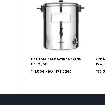
Bollitore per bevande calde,
Caff
HENDI, 28L
Profi
141.00
€
+IVA (
172.02
€
)
133.