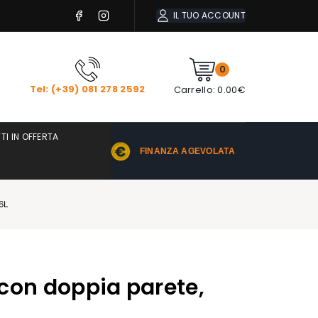
IL TUO ACCOUNT
0
Tel: (+39) 081 278 2592
Carrello:
0.00
€
TI IN OFFERTA
FINANZA AGEVOLATA
 6L
o con doppia parete,