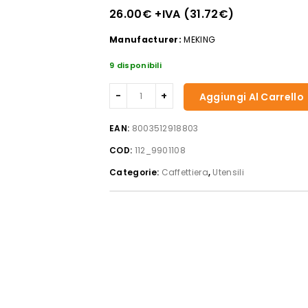
26.00
€
+IVA (
31.72
€
)
Manufacturer:
MEKING
9 disponibili
Caffettiera
Aggiungi Al Carrello
in
alluminio
EAN:
8003512918803
con
COD:
112_9901108
caldaia
in
Categorie:
Caffettiera
,
Utensili
acciaio
inox
inoxpran
tazze
tre
giallo
quantità