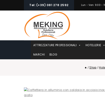
Skip
Tel: (+39) 081 278 2592
Lun - Ven: 9:00 - 1
to
content
ATTREZZATURE PROFESSIONALI
HOTELLERIE
MARCHI
BLOG
/
Shop
/
Hote