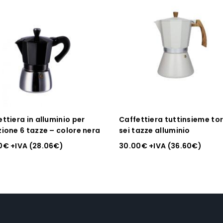
ttiera in alluminio per
Caffettiera tuttinsieme to
zione 6 tazze – colore nera
sei tazze alluminio
0
€
+IVA (
28.06
€
)
30.00
€
+IVA (
36.60
€
)