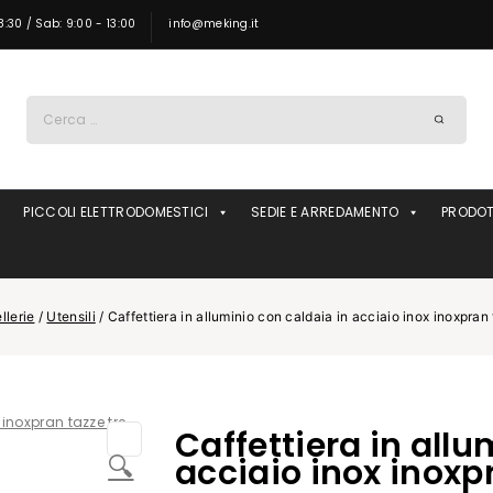
8:30 / Sab: 9:00 - 13:00
info@meking.it
Ricerca
per:
PICCOLI ELETTRODOMESTICI
SEDIE E ARREDAMENTO
PRODOT
llerie
/
Utensili
/
Caffettiera in alluminio con caldaia in acciaio inox inoxpran 
Caffettiera in allu
🔍
acciaio inox inoxpr