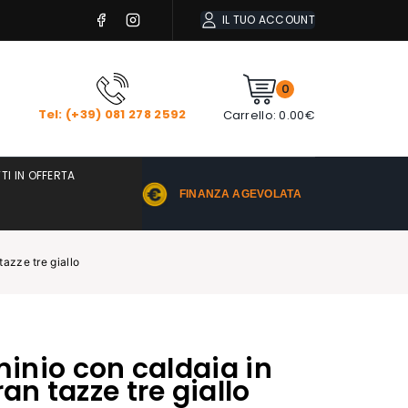
IL TUO ACCOUNT
0
Tel: (+39) 081 278 2592
Carrello:
0.00
€
TI IN OFFERTA
FINANZA AGEVOLATA
tazze tre giallo
minio con caldaia in
an tazze tre giallo