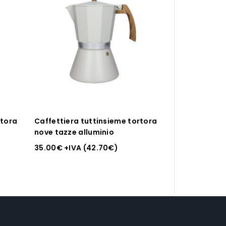
rtora
Caffettiera tuttinsieme tortora
nove tazze alluminio
35.00
€
+IVA (
42.70
€
)