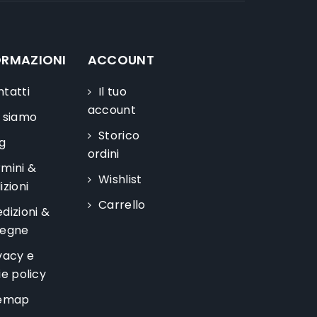
ORMAZIONI
ACCOUNT
tatti
Il tuo
account
 siamo
Storico
g
ordini
mini &
Wishlist
zioni
Carrello
dizioni &
egne
vacy e
ie
policy
temap