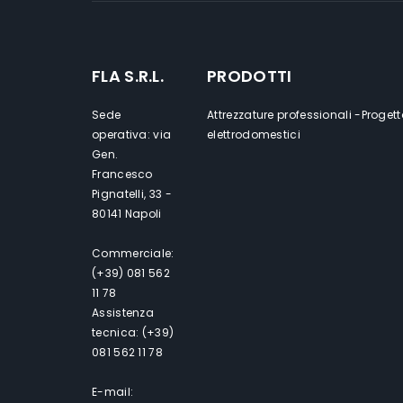
FLA S.R.L.
PRODOTTI
Sede
Attrezzature professionali -Progett
operativa: via
elettrodomestici
Gen.
Francesco
Pignatelli, 33 -
80141 Napoli
Commerciale:
(+39) 081 562
11 78
Assistenza
tecnica: (+39)
081 562 11 78
E-mail: