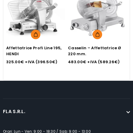
Affettatrice Profi Line 195,
Casselin – Affettatrice Ø
A
HENDI
220 mm.
r
325.00
€
+IVA (
396.50
€
)
483.00
€
+IVA (
589.26
€
)
4
FLA S.R.L.
Orari: Lun - Ven: 9:00 - 18:30 / Sab: 9:00 - 13:00