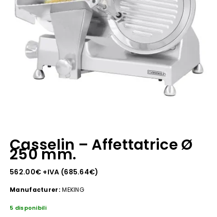
Casselin – Affettatrice Ø
250 mm.
562.00
€
+IVA (
685.64
€
)
Manufacturer:
MEKING
5 disponibili