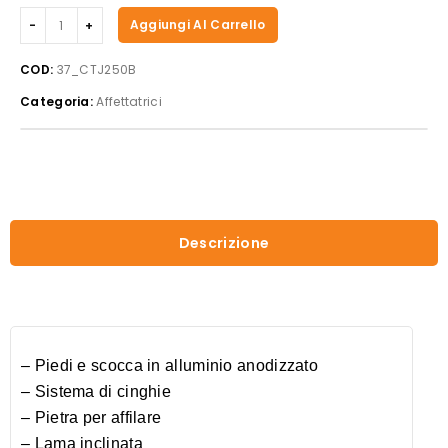
Casselin
Aggiungi Al Carrello
-
Affettatrice
COD:
37_CTJ250B
Ø
Categoria:
Affettatrici
250
mm.
quantità
Descrizione
– Piedi e scocca in alluminio anodizzato
– Sistema di cinghie
– Pietra per affilare
– Lama inclinata