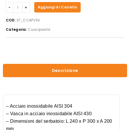
Casselin
Aggiungi Al Carrello
-
Cuocipasta
COD:
37_CCAPV1G
da
Categoria:
Cuocipasta
banco
con
rubinetto
-
1
C
quantità
Descrizione
– Acciaio inossidabile AISI 304
– Vasca in acciaio inossidabile AISI 430
– Dimensioni del serbatoio: L 240 x P 300 x A 200
mm