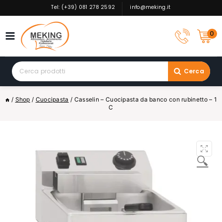
Skip
Tel: (+39) 081 278 2592
info@meking.it
to
content
0
Search
Cerca
for:
/
Shop
/
Cuocipasta
/
Casselin – Cuocipasta da banco con rubinetto – 1
C
🔍