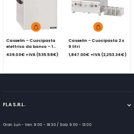
Casselin – Cuocipasta
Casselin – Cuocipasta 2 x
C
elettrico da banco – 1
9 litri
li
cestello
439.00
€
+IVA (
535.58
€
)
1,847.00
€
+IVA (
2,253.34
€
)
1
FLA S.R.L.
Orari: Lun - Ven: 9:00 - 18:30 / Sab: 9:00 - 13:00