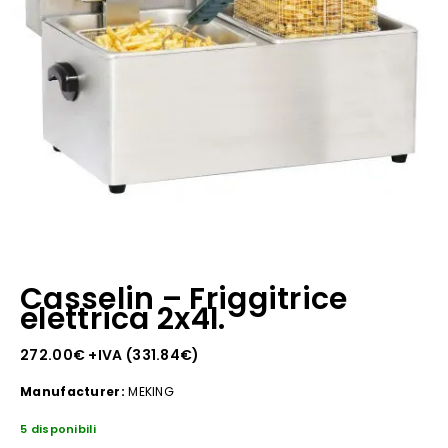
Casselin – Friggitrice
elettrica 2x4l.
272.00
€
+IVA (
331.84
€
)
Manufacturer:
MEKING
5 disponibili