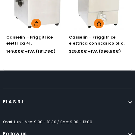
Casselin – Friggitrice
Casselin – Friggitrice
C
elettrica 4l.
elettrica con scarico olio
e
8l.
149.00
€
+IVA (
181.78
€
)
325.00
€
+IVA (
396.50
€
)
3
FLA S.R.L.
Orari: Lun - Ven: 9:00 - 18:30 / Sab: 9:00 - 13:00
Follow us