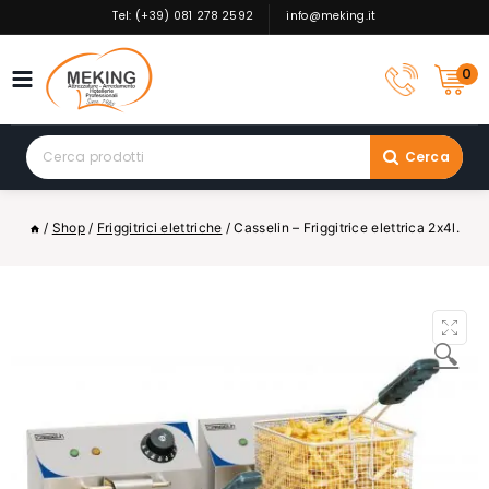
Skip
Tel: (+39) 081 278 2592
info@meking.it
to
content
0
Search
Cerca
for:
/
Shop
/
Friggitrici elettriche
/
Casselin – Friggitrice elettrica 2x4l.
🔍