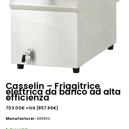
Casselin – Friggitrice
elettrica da banco ad alta
efficienza
703.00
€
+IVA (
857.66
€
)
Manufacturer:
MEKING