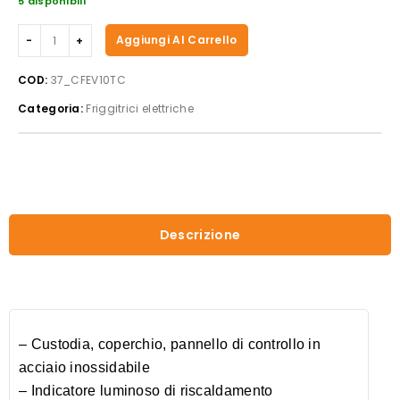
5 disponibili
Casselin
Aggiungi Al Carrello
-
Friggitrice
COD:
37_CFEV10TC
elettrica
Categoria:
Friggitrici elettriche
da
banco
ad
alta
efficienza
quantità
Descrizione
– Custodia, coperchio, pannello di controllo in
acciaio inossidabile
– Indicatore luminoso di riscaldamento