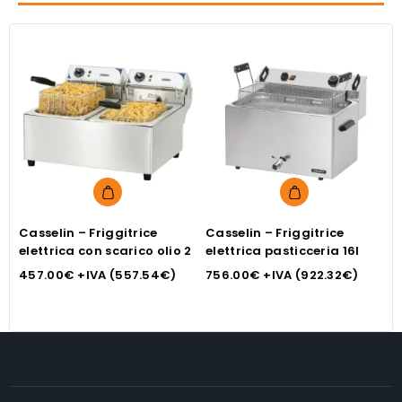
Casselin – Friggitrice
Casselin – Friggitrice
C
elettrica con scarico olio 2
elettrica pasticceria 16l
e
8
457.00
€
+IVA (
557.54
€
)
756.00
€
+IVA (
922.32
€
)
3