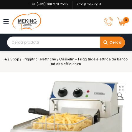
Skip
Tel: (+39) 081 278 2592
info@meking.it
to
content
0
Search
Cerca
for:
/
Shop
/
Friggitrici elettriche
/
Casselin – Friggitrice elettrica da banco
ad alta efficienza
🔍