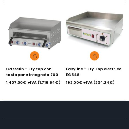
Casselin – Fry top con
Easyline – Fry Top elettrico
E
tostapane integrato 700
EG548
E
1,407.00
€
+IVA (
1,716.54
€
)
192.00
€
+IVA (
234.24
€
)
2