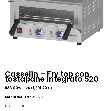
Casselin – Fry top con
tostapane integrato 520
985.00
€
+IVA (
1,201.70
€
)
Manufacturer:
MEKING
5 disponibili