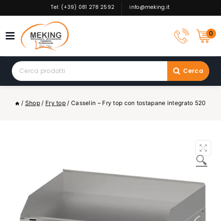
Skip
Tel: (+39) 081 278 2592
info@meking.it
to
content
0
Search
Cerca
for:
/
Shop
/
Fry top
/
Casselin – Fry top con tostapane integrato 520
🔍