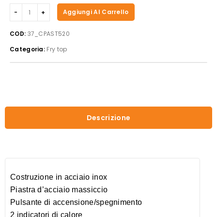
Casselin
Aggiungi Al Carrello
-
Fry
COD:
37_CPAST520
top
Categoria:
Fry top
con
tostapane
integrato
520
quantità
Descrizione
Costruzione in acciaio inox
Piastra d’acciaio massiccio
Pulsante di accensione/spegnimento
2 indicatori di calore