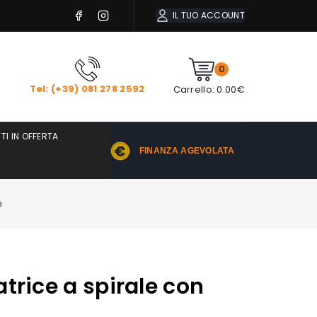
IL TUO ACCOUNT
0
Tel: (+39) 081 278 2592
Carrello:
0.00
€
TI IN OFFERTA
FINANZA AGEVOLATA
e
trice a spirale con