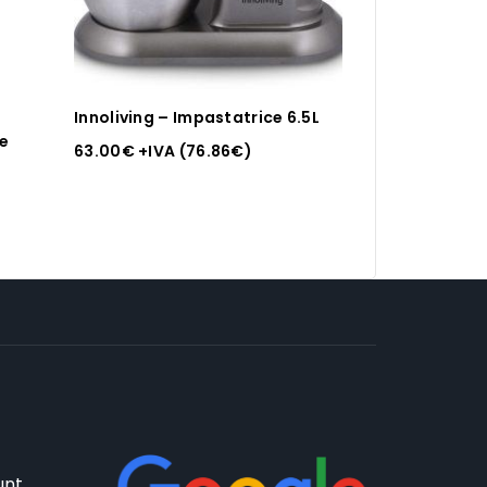
Innoliving – Impastatrice 6.5L
le
63.00
€
+IVA (
76.86
€
)
unt