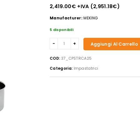
2,419.00
€
+IVA (
2,951.18
€
)
Manufacturer:
MEKING
5 disponibili
Casselin
Aggiungi Al Carrello
-
Impastatrice
COD:
37_CPSTRCA25
a
Categoria:
Impastatrici
spirale
con
testa
sollevabile
quantità