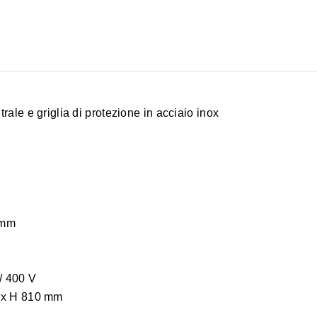
rale e griglia di protezione in acciaio inox
 mm
/ 400 V
5 x H 810 mm