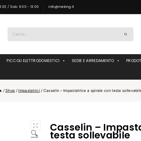
8:30 / Sab: 9:00 - 13:00
info@meking.it
Ricerca
per:
PICCOLI ELETTRODOMESTICI
SEDIE E ARREDAMENTO
PRODOT
/
Shop
/
Impastatrici
/
Casselin – Impastatrice a spirale con testa sollevabil
Casselin – Impasta
🔍
testa sollevabile