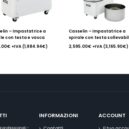
elin – Impastatrice a
Casselin – Impastatrice a
ale con testa e vasca
spirale con testa sollevabi
7.00
€
+IVA (
1,984.94
€
)
2,595.00
€
+IVA (
3,165.90
€
)
TTI
INFORMAZIONI
ACCOUNT
Contatti
Il tuo acco
e professionali -