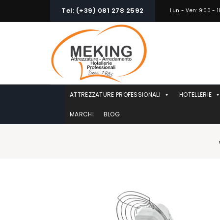
Skip
Tel: (+39) 081 278 2592
Lun - Ven: 9:00 - 1
to
content
ATTREZZATURE PROFESSIONALI
HOTELLERIE
MARCHI
BLOG