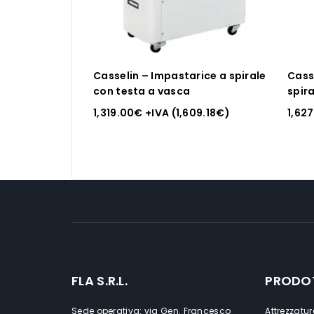
Casselin – Impastarice a spirale
Cass
con testa a vasca
spir
1,319.00
€
+IVA (
1,609.18
€
)
1,62
FLA S.R.L.
PRODO
Sede operativa: via Gen. Francesco
Attrezzatur