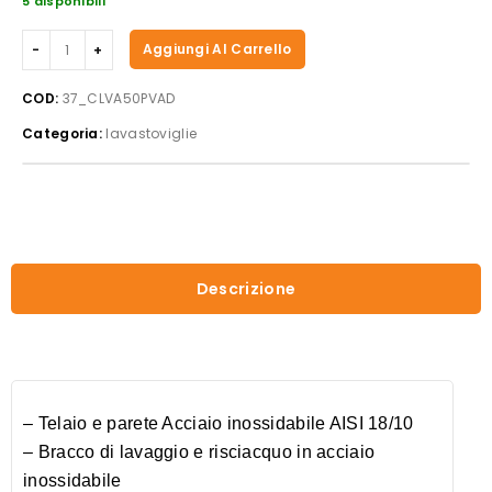
5 disponibili
Casselin
Aggiungi Al Carrello
-
Lavastoviglie
COD:
37_CLVA50PVAD
500
Categoria:
lavastoviglie
con
pompa
di
scarico
ed
addolcitore
quantità
Descrizione
– Telaio e parete Acciaio inossidabile AISI 18/10
– Bracco di lavaggio e risciacquo in acciaio
inossidabile