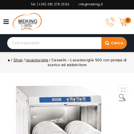
Skip
Tel: (+39) 081 278 2592
info@meking.it
to
content
0
Search
Cerca
for:
/
Shop
/
lavastoviglie
/
Casselin – Lavastoviglie 500 con pompa di
scarico ed addolcitore
🔍