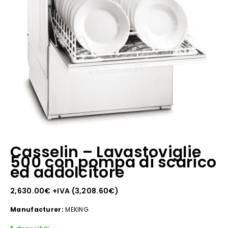
Casselin – Lavastoviglie
500 con pompa di scarico
ed addolcitore
2,630.00
€
+IVA (
3,208.60
€
)
Manufacturer:
MEKING