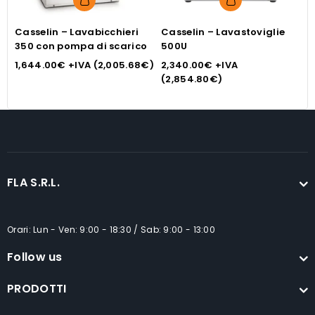
Casselin – Lavabicchieri
Casselin – Lavastoviglie
C
350 con pompa di scarico
500U
3
1,644.00
€
+IVA (
2,005.68
€
)
2,340.00
€
+IVA
1
(
2,854.80
€
)
FLA S.R.L.
Orari: Lun - Ven: 9:00 - 18:30 / Sab: 9:00 - 13:00
Follow us
PRODOTTI