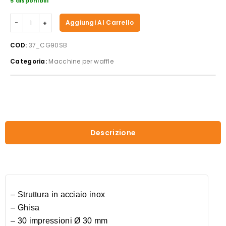
5 disponibili
Casselin
Aggiungi Al Carrello
-
Macchina
COD:
37_CG90SB
per
Categoria:
Macchine per waffle
waffle
singolo
con
apertura
quantità
Descrizione
– Struttura in acciaio inox
– Ghisa
– 30 impressioni Ø 30 mm