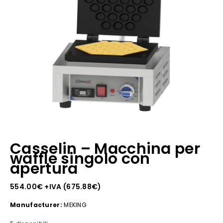
Casselin – Macchina per
waffle singolo con
apertura
554.00
€
+IVA (
675.88
€
)
Manufacturer:
MEKING