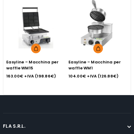
Easyline – Macchina per
Easyline – Macchina per
C
waffle WM15
waffle WM1
w
163.00
€
+IVA (
198.86
€
)
104.00
€
+IVA (
126.88
€
)
7
FLA S.R.L.