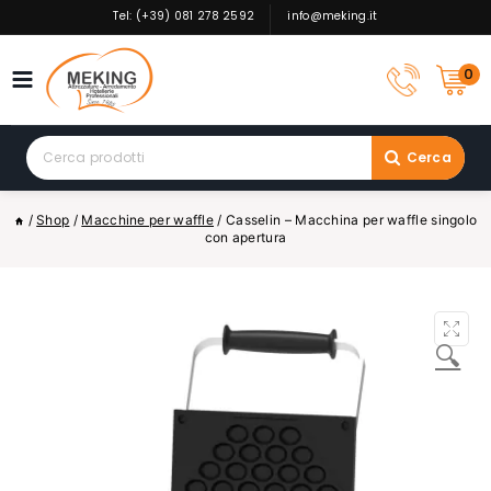
Skip
Tel: (+39) 081 278 2592
info@meking.it
to
content
0
Search
Cerca
for:
/
Shop
/
Macchine per waffle
/
Casselin – Macchina per waffle singolo
con apertura
🔍