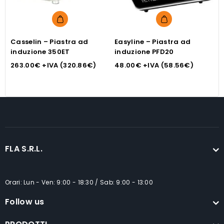
Casselin – Piastra ad
Easyline – Piastra ad
E
induzione 350ET
induzione PFD20
i
263.00
€
+IVA (
320.86
€
)
48.00
€
+IVA (
58.56
€
)
1
FLA S.R.L.
Orari: Lun - Ven: 9:00 - 18:30 / Sab: 9:00 - 13:00
Follow us