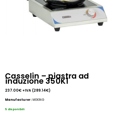
Casselin – piastra ad
induzione 350K1
237.00
€
+IVA (
289.14
€
)
Manufacturer:
MEKING
5 disponibili