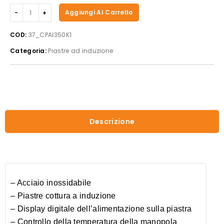
Casselin
Aggiungi Al Carrello
-
piastra
COD:
37_CPAI350K1
ad
Categoria:
Piastre ad induzione
induzione
350K1
quantità
Descrizione
– Acciaio inossidabile
– Piastre cottura a induzione
– Display digitale dell’alimentazione sulla piastra
– Controllo della temperatura della manopola