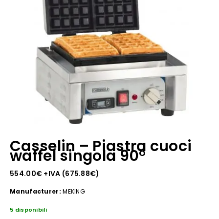
Casselin – Piastra cuoci
waffel singola 90°
554.00
€
+IVA (
675.88
€
)
Manufacturer:
MEKING
5 disponibili