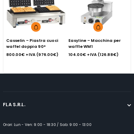
Casselin – Piastra cuoci
Easyline – Macchina per
E
waffel doppia 90°
waffle WM1
w
800.00
€
+IVA (
976.00
€
)
104.00
€
+IVA (
126.88
€
)
1
FLA S.R.L.
Orari: Lun - Ven: 9:00 - 18:30 / Sab: 9:00 - 13:00