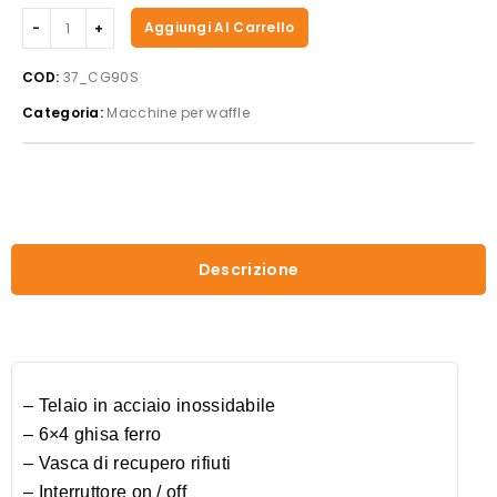
Casselin
Aggiungi Al Carrello
-
Piastra
COD:
37_CG90S
cuoci
Categoria:
Macchine per waffle
waffel
singola
90°
quantità
Descrizione
– Telaio in acciaio inossidabile
– 6×4 ghisa ferro
– Vasca di recupero rifiuti
– Interruttore on / off