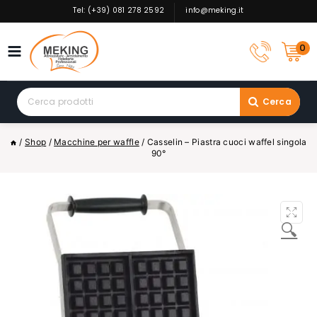
Skip
Tel: (+39) 081 278 2592
info@meking.it
to
content
0
Search
Cerca
for:
/
Shop
/
Macchine per waffle
/
Casselin – Piastra cuoci waffel singola
90°
🔍