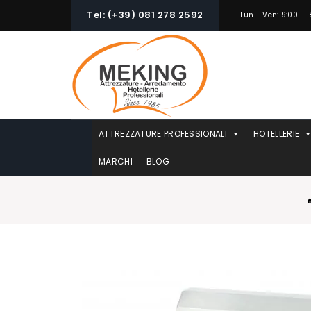
Skip
Tel: (+39) 081 278 2592
Lun - Ven: 9:00 - 1
to
content
ATTREZZATURE PROFESSIONALI
HOTELLERIE
MARCHI
BLOG