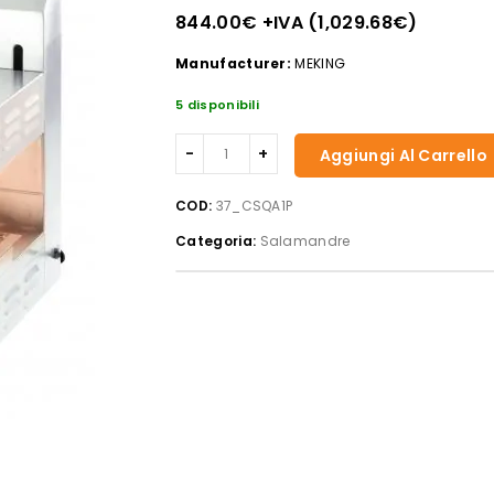
844.00
€
+IVA (
1,029.68
€
)
Manufacturer:
MEKING
5 disponibili
Casselin
Aggiungi Al Carrello
-
Salamandra
COD:
37_CSQA1P
a
Categoria:
Salamandre
quarzo
con
soffitto
rimovibile
quantità