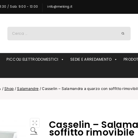
8:30 / Sab: 9:00 - 13:00
info@meking.it
Ricerca
per:
PICCOLI ELETTRODOMESTICI
SEDIE E ARREDAMENTO
PRODOT
/
Shop
/
Salamandre
/
Casselin – Salamandra a quarzo con soffitto rimovibi
Casselin – Salama
🔍
soffitto rimovibile