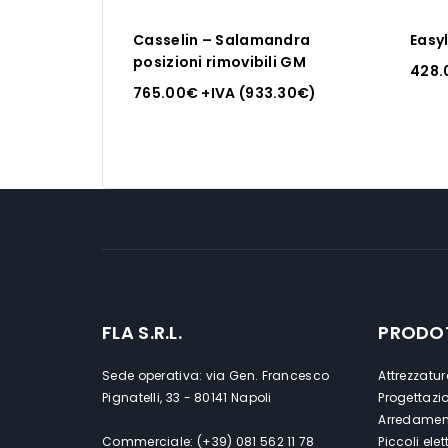
Casselin – Salamandra
Easy
posizioni rimovibili GM
428.
765.00
€
+IVA (
933.30
€
)
FLA S.R.L.
PRODO
Sede operativa: via Gen. Francesco
Attrezzatur
Pignatelli, 33 - 80141 Napoli
Progettazi
Arredament
Commerciale: (+39) 081 562 11 78
Piccoli ele