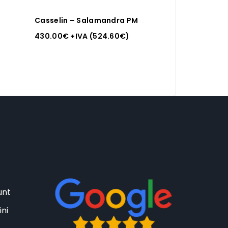
Casselin – Salamandra PM
o
430.00
€
+IVA (
524.60
€
)
unt
ini