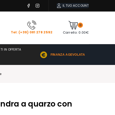
IL TUO ACCOUNT
0
Tel: (+39) 081 278 2592
Carrello:
0.00
€
TI IN OFFERTA
FINANZA AGEVOLATA
le
ndra a quarzo con