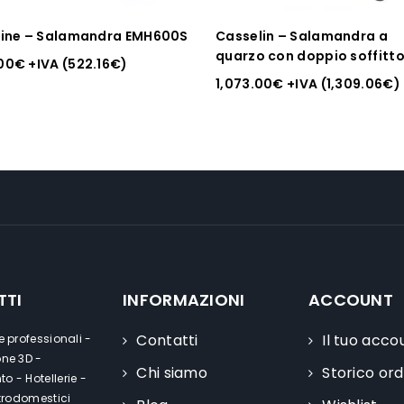
line – Salamandra EMH600S
Casselin – Salamandra a
quarzo con doppio soffitt
00
€
+IVA (
522.16
€
)
1,073.00
€
+IVA (
1,309.06
€
)
TTI
INFORMAZIONI
ACCOUNT
Contatti
Il tuo acco
e professionali -
one 3D -
Chi siamo
Storico ord
o - Hotellerie -
ttrodomestici