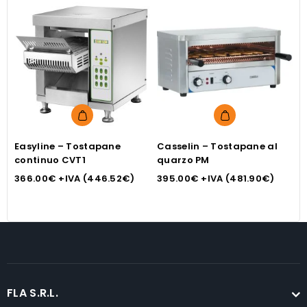
Easyline – Tostapane
Casselin – Tostapane al
C
continuo CVT1
quarzo PM
q
366.00
€
+IVA (
446.52
€
)
395.00
€
+IVA (
481.90
€
)
4
FLA S.R.L.