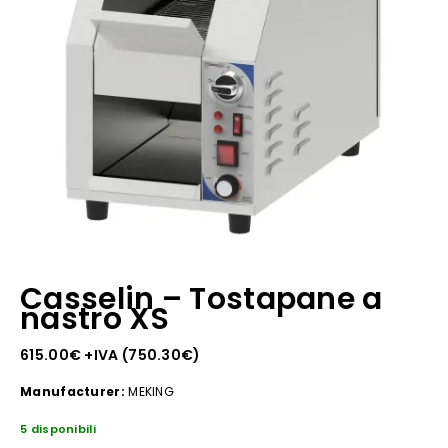
Casselin – Tostapane a
nastro XS
615.00
€
+IVA (
750.30
€
)
Manufacturer:
MEKING
5 disponibili