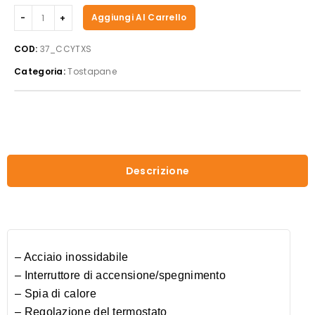
Casselin
Aggiungi Al Carrello
-
Tostapane
COD:
37_CCYTXS
a
Categoria:
Tostapane
nastro
XS
quantità
Descrizione
– Acciaio inossidabile
– Interruttore di accensione/spegnimento
– Spia di calore
– Regolazione del termostato