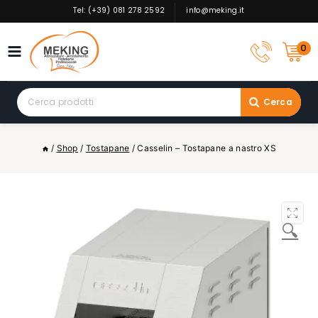
Skip
Tel: (+39) 081 278 2592
info@meking.it
to
content
0
Search
Cerca
for:
/
Shop
/
Tostapane
/
Casselin – Tostapane a nastro XS
🔍