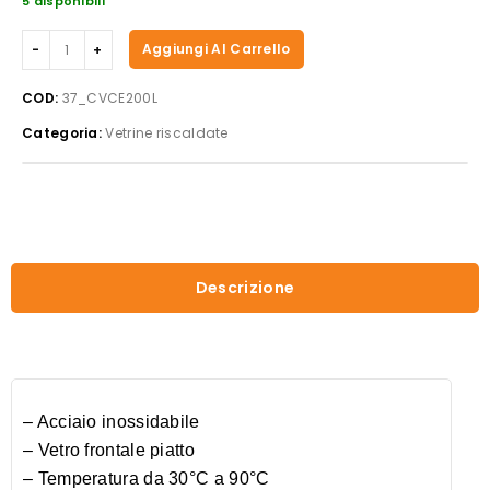
5 disponibili
Casselin
Aggiungi Al Carrello
-
Vetrina
COD:
37_CVCE200L
riscaldata
Categoria:
Vetrine riscaldate
incassata
200
l.
quantità
Descrizione
– Acciaio inossidabile
– Vetro frontale piatto
– Temperatura da 30°C a 90°C