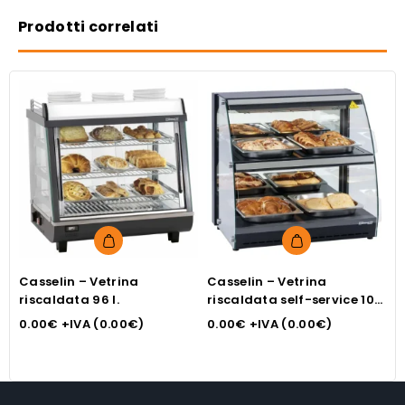
Prodotti correlati
Casselin – Vetrina
Casselin – Vetrina
C
riscaldata 96 l.
riscaldata self-service 100
r
l.
0.00
€
+IVA (
0.00
€
)
0.00
€
+IVA (
0.00
€
)
7