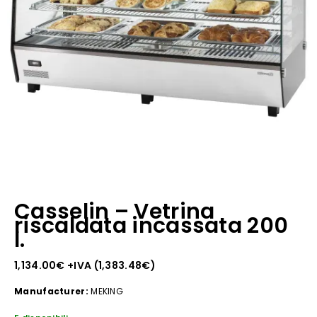
Casselin – Vetrina
riscaldata incassata 200
l.
1,134.00
€
+IVA (
1,383.48
€
)
Manufacturer:
MEKING