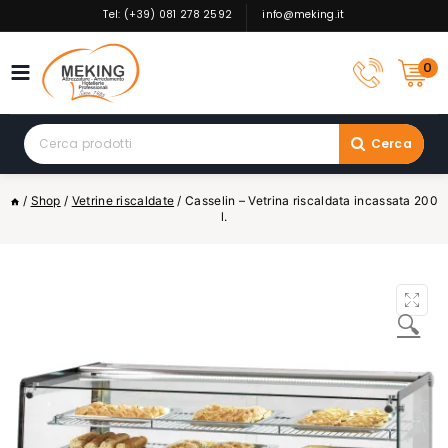
Skip
Tel: (+39) 081 278 2592
info@meking.it
to
content
0
Search
Cerca
for:
/
Shop
/
Vetrine riscaldate
/
Casselin – Vetrina riscaldata incassata 200
l.
🔍