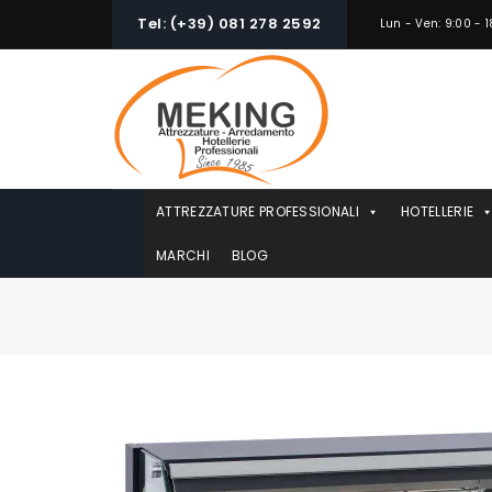
Skip
Tel: (+39) 081 278 2592
Lun - Ven: 9:00 - 1
to
content
ATTREZZATURE PROFESSIONALI
HOTELLERIE
MARCHI
BLOG