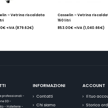
elin – Vetrina riscaldata
Casselin – Vetrina riscalda
tri
160 litri
00
€
+IVA (
879.62
€
)
853.00
€
+IVA (
1,040.66
€
)
TTI
INFORMAZIONI
ACCOUNT
Contatti
Il tuo acco
e professionali -
one 3D -
Chi siamo
Storico ord
o - Hotellerie -