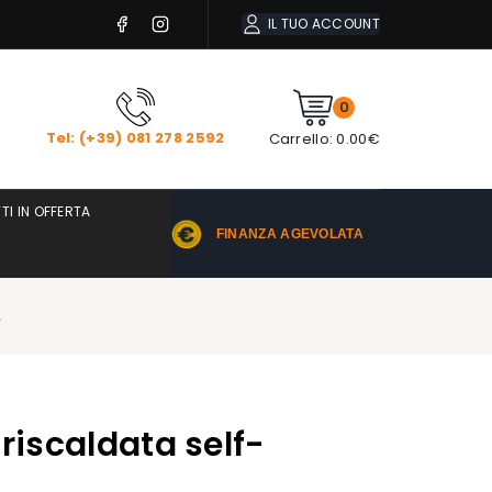
IL TUO ACCOUNT
0
Tel: (+39) 081 278 2592
Carrello:
0.00
€
TI IN OFFERTA
FINANZA AGEVOLATA
.
riscaldata self-