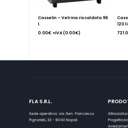
Casselin – Vetrina riscaldata 96
Cass
l.
120 li
0.00
€
+IVA (
0.00
€
)
721.
FLA S.R.L.
PRODO
Sede operativa: via Gen. Francesco
Attrezzatur
Pignatelli, 33 - 80141 Napoli
Progettazi
Arredament