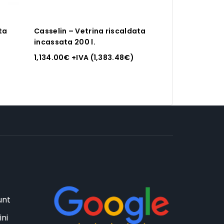
ta
Casselin – Vetrina riscaldata
incassata 200 l.
1,134.00
€
+IVA (
1,383.48
€
)
unt
ini