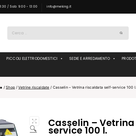
8:30 / Sab: 9:00 - 13:00
info@meking.it
Ricerca
per:
PICCOLI ELETTRODOMESTICI
SEDIE E ARREDAMENTO
PRODOT
/
Shop
/
Vetrine riscaldate
/
Casselin – Vetrina riscaldata self-service 100 l
Casselin – Vetrina 
🔍
service 100 l.