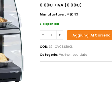
0.00
€
+IVA (
0.00
€
)
Manufacturer:
MEKING
5 disponibili
Casselin
Aggiungi Al Carrello
-
Vetrina
COD:
37_CVCSS100L
riscaldata
Categoria:
Vetrine riscaldate
self-
service
100
l.
quantità