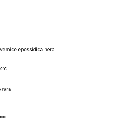
 vernice epossidica nera
90°C
 l’aria
0 mm