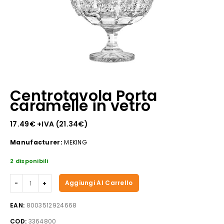
Centrotavola Porta
caramelle in vetro
17.49
€
+IVA (
21.34
€
)
Manufacturer:
MEKING
2 disponibili
Centrotavola
Aggiungi Al Carrello
Porta
caramelle
EAN:
8003512924668
in
COD:
3364800
vetro