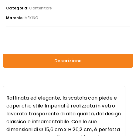
quantità
Categoria:
Contenitore
Marchio:
MEKING
Descrizione
Raffinata ed elegante, la scatola con piede e
coperchio stile Imperial è realizzata in vetro
lavorato trasparente di alta qualità, dal design
classico e intramontabile. Con le sue
dimensioni di Ø 15,6 cm x H 26,2 cm, è perfetta