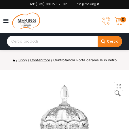
Skip
Tel: (+39) 081 278 2592
info@meking.it
to
content
0
Search
Cerca
for:
/
Shop
/
Contenitore
/
Centrotavola Porta caramelle in vetro
🔍