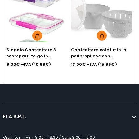
Singolo Contenitore 3
Contenitore colatutto in
C
scomparti to go in
polipropilene con
w
polipropilene colore
coperchio grigio cm18
9.00
€
+IVA (
10.98
€
)
13.00
€
+IVA (
15.86
€
)
1
assortiti lt 0,82
FLA S.R.L.
Orari: Lun - Ven: 9:00 - 18:30 / Sab: 9:00 - 13:00