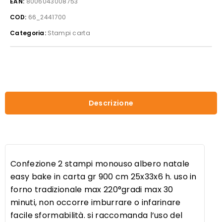
EAN:
8006043008753
monouso
COD:
66_2441700
albero
natale
Categoria:
Stampi carta
easy
bake
in
carta
gr
900
Descrizione
cm
25x33x6h
quantità
Confezione 2 stampi monouso albero natale
easy bake in carta gr 900 cm 25x33x6 h. uso in
forno tradizionale max 220°gradi max 30
minuti, non occorre imburrare o infarinare
facile sformabilità. si raccomanda l’uso del