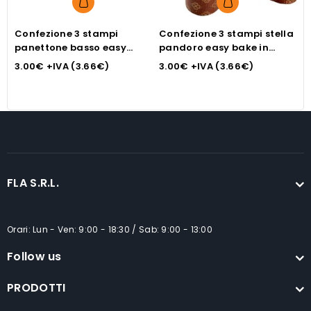
Confezione 3 stampi
Confezione 3 stampi stella
C
panettone basso easy
pandoro easy bake in
p
bake in carta gr 750 cm
carta gr 500 cm 25x25x6 h
i
3.00
€
+IVA (
3.66
€
)
3.00
€
+IVA (
3.66
€
)
3
20×9 h
FLA S.R.L.
Orari: Lun - Ven: 9:00 - 18:30 / Sab: 9:00 - 13:00
Follow us
PRODOTTI