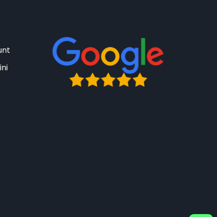
unt
ini