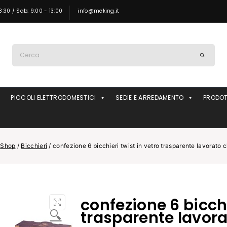
8:30 / Sab: 9:00 - 13:00
info@meking.it
Ricerca
per:
PICCOLI ELETTRODOMESTICI
SEDIE E ARREDAMENTO
PRODOT
Shop
/
Bicchieri
/
confezione 6 bicchieri twist in vetro trasparente lavorato c
confezione 6 bicchi
🔍
trasparente lavora