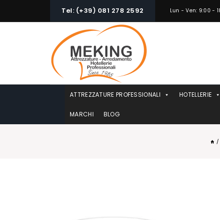
Skip
Tel: (+39) 081 278 2592
Lun - Ven: 9:00 - 1
to
content
ATTREZZATURE PROFESSIONALI
HOTELLERIE
MARCHI
BLOG
/