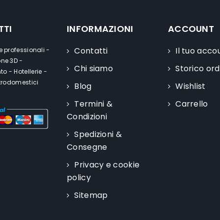
TTI
INFORMAZIONI
ACCOUNT
Contatti
Il tuo acco
e professionali -
one 3D -
Chi siamo
Storico ord
o - Hotellerie -
ttrodomestici
Blog
Wishlist
Termini &
Carrello
Condizioni
Spedizioni &
Consegne
Privacy e cookie
policy
Sitemap