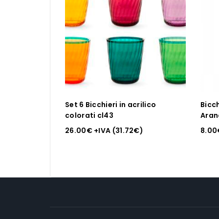
Set 6 Bicchieri in acrilico
Bicc
colorati cl43
Aran
26.00
€
+IVA (
31.72
€
)
8.00