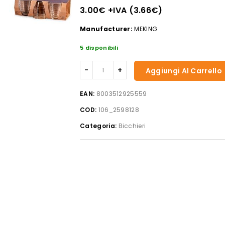
3.00
€
+IVA (
3.66
€
)
Manufacturer:
MEKING
5 disponibili
confezione
Aggiungi Al Carrello
6
bicchieri
EAN:
8003512925559
twist
COD:
106_2598128
in
vetro
Categoria:
Bicchieri
trasparente
lavorato
cl
28
quantità