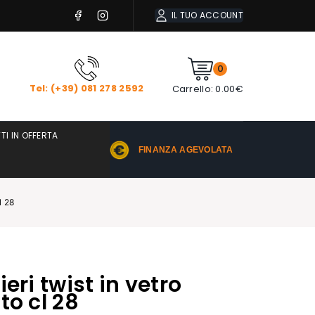
IL TUO ACCOUNT
0
Tel: (+39) 081 278 2592
Carrello:
0.00
€
TI IN OFFERTA
FINANZA AGEVOLATA
l 28
eri twist in vetro
to cl 28