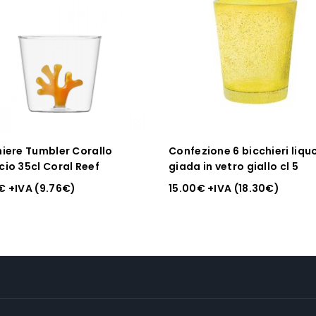
hiere Tumbler Corallo
Confezione 6 bicchieri liqu
cio 35cl Coral Reef
giada in vetro giallo cl 5
€
+IVA (
9.76
€
)
15.00
€
+IVA (
18.30
€
)