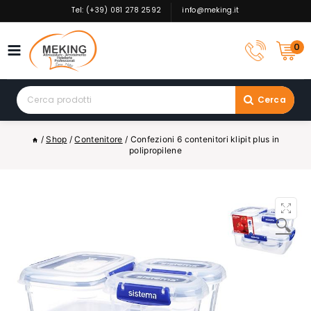
Skip
Tel: (+39) 081 278 2592
info@meking.it
to
content
0
Search
Cerca
for:
/
Shop
/
Contenitore
/
Confezioni 6 contenitori klipit plus in
polipropilene
🔍