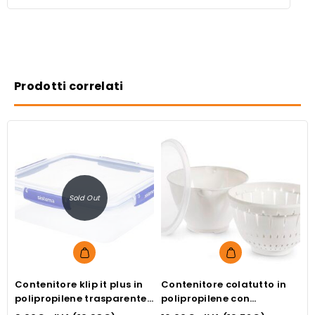
Prodotti correlati
Sold Out
Contenitore klip it plus in
Contenitore colatutto in
C
polipropilene trasparente
polipropilene con
c
con tappo blu, forma
coperchio bianco cm22