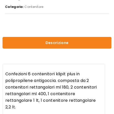
in
Categoria:
Contenitore
polipropilene
quantità
Descrizione
Confezioni 6 contenitori klipit plus in
polipropilene antigoccia. composta da 2
contenitori rettangolari ml 180, 2 contenitori
rettangolari ml 400, 1 contenitore
rettangolare 1 lt, 1 contenitore rettangolare
2,2 lt.