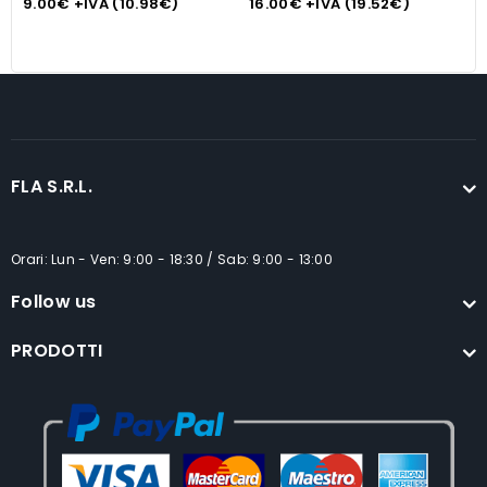
9.00
€
+IVA (
10.98
€
)
16.00
€
+IVA (
19.52
€
)
1
quadrata, ermetico e a
tenuta stagna, lt 3,5
FLA S.R.L.
Orari: Lun - Ven: 9:00 - 18:30 / Sab: 9:00 - 13:00
Follow us
PRODOTTI