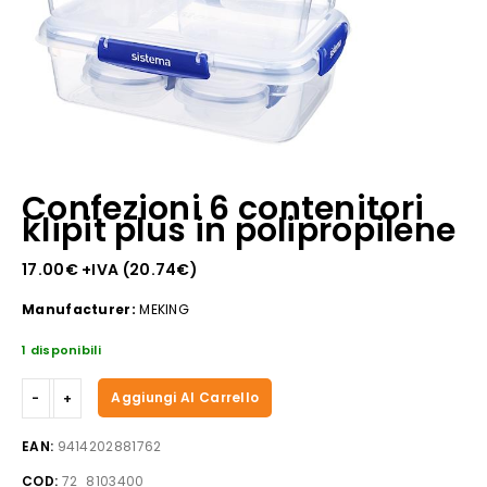
Confezioni 6 contenitori
klipit plus in polipropilene
17.00
€
+IVA (
20.74
€
)
Manufacturer:
MEKING
1 disponibili
Confezioni
Aggiungi Al Carrello
6
contenitori
EAN:
9414202881762
klipit
COD:
72_8103400
plus