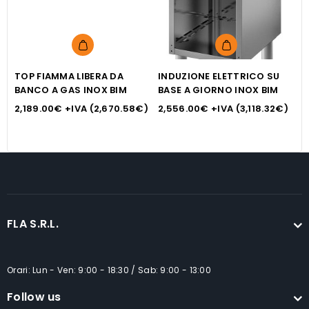
Questo
Questo
prodotto
prodotto
TOP FIAMMA LIBERA DA
ha
INDUZIONE ELETTRICO SU
ha
T
BANCO A GAS INOX BIM
BASE A GIORNO INOX BIM
B
più
più
2,189.00
€
+IVA (
2,670.58
€
)
2,556.00
€
+IVA (
3,118.32
€
)
9
varianti.
varianti.
Le
Le
opzioni
opzioni
possono
possono
essere
essere
scelte
scelte
nella
nella
FLA S.R.L.
pagina
pagina
del
del
Orari: Lun - Ven: 9:00 - 18:30 / Sab: 9:00 - 13:00
prodotto
prodotto
Follow us