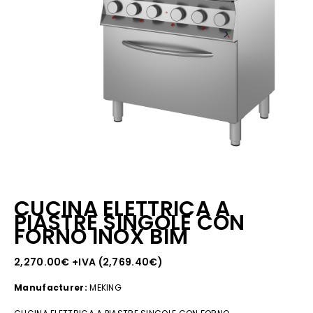
CUCINA ELETTRICA A
PIASTRE SINGOLE CON
FORNO INOX BIM
2,270.00
€
+IVA (
2,769.40
€
)
Manufacturer:
MEKING