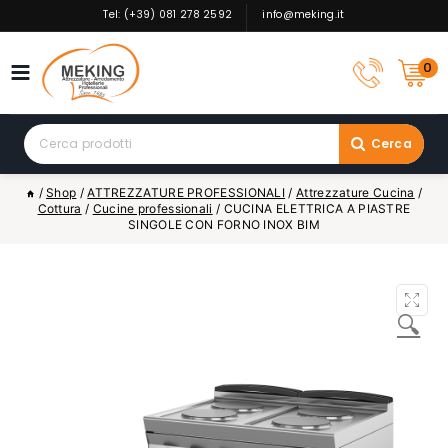
Skip
Tel: (+39) 081 278 2592
info@meking.it
to
content
0
Search
Cerca
for:
/
Shop
/
ATTREZZATURE PROFESSIONALI
/
Attrezzature Cucina
/
Cottura
/
Cucine professionali
/
CUCINA ELETTRICA A PIASTRE
SINGOLE CON FORNO INOX BIM
🔍