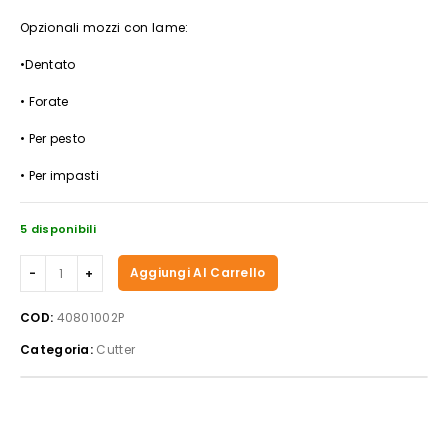
Opzionali mozzi con lame:
•Dentato
• Forate
• Per pesto
• Per impasti
5 disponibili
Cutter
Aggiungi Al Carrello
Sirman,
modello
COD:
40801002P
C4
Categoria:
Cutter
quantità