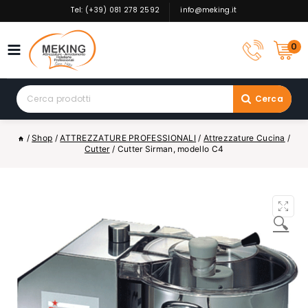
Skip
Tel: (+39) 081 278 2592
info@meking.it
to
content
0
Search
Cerca
for:
/
Shop
/
ATTREZZATURE PROFESSIONALI
/
Attrezzature Cucina
/
Cutter
/
Cutter Sirman, modello C4
🔍