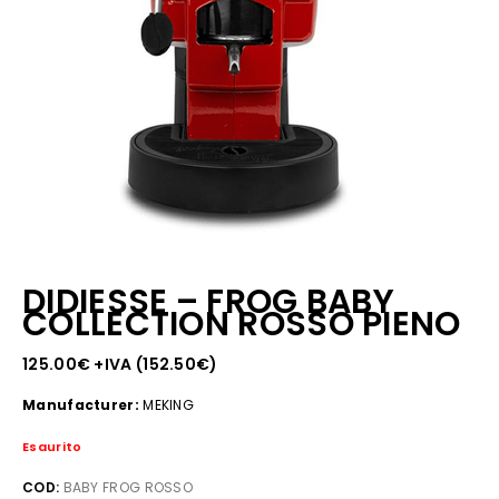
DIDIESSE – FROG BABY
COLLECTION ROSSO PIENO
125.00
€
+IVA (
152.50
€
)
Manufacturer:
MEKING
Esaurito
COD:
BABY FROG ROSSO