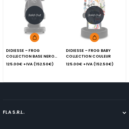
Sold Out
Sold Out
DIDIESSE – FROG
DIDIESSE – FROG BABY
C
COLLECTION BASE NERO
COLLECTION COULEUR
t
SOFT
125.00
€
+IVA (
152.50
€
)
125.00
€
+IVA (
152.50
€
)
1
FLA S.R.L.