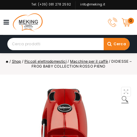
Skip
Tel: (+39) 081 278 2592
info@meking.it
to
content
0
Search
Cerca
for:
/
Shop
/
Piccoli elettrodomestici
/
Macchine per il caffè
/
DIDIESSE –
FROG BABY COLLECTION ROSSO PIENO
🔍