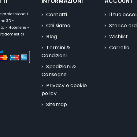
TTI
INFORMAZIONI
ACCOUNT
Contatti
Il tuo acco
e professionali -
one 3D -
Chi siamo
Storico ord
o - Hotellerie -
ttrodomestici
Blog
Wishlist
Termini &
Carrello
Condizioni
Spedizioni &
Consegne
Privacy e cookie
policy
Sitemap