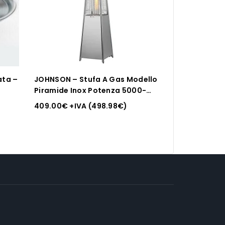
ata –
JOHNSON – Stufa A Gas Modello
Piramide Inox Potenza 5000-
9300 W
409.00
€
+IVA (
498.98
€
)