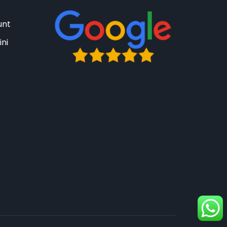
unt
ini