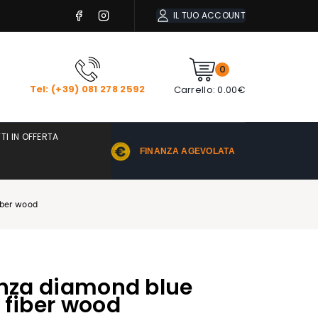
IL TUO ACCOUNT
0
Tel: (+39) 081 278 2592
Carrello:
0.00
€
TI IN OFFERTA
FINANZA AGEVOLATA
fiber wood
anza diamond blue
 fiber wood