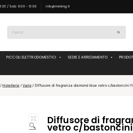
8:30 / Sab: 9:00 - 13:00
info@meking.it
Ricerca
per:
PICCOLI ELETTRODOMESTICI
SEDIE E ARREDAMENTO
PRODOT
/
Hotellerie
/
Varie
/
Diffusore di fragranza diamond blue vetro c/bastoncini 
Diffusore di fragr
🔍
vetro c/bastoncini