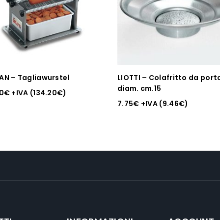
AN – Tagliawurstel
LIOTTI – Colafritto da port
diam. cm.15
00
€
+IVA (
134.20
€
)
7.75
€
+IVA (
9.46
€
)