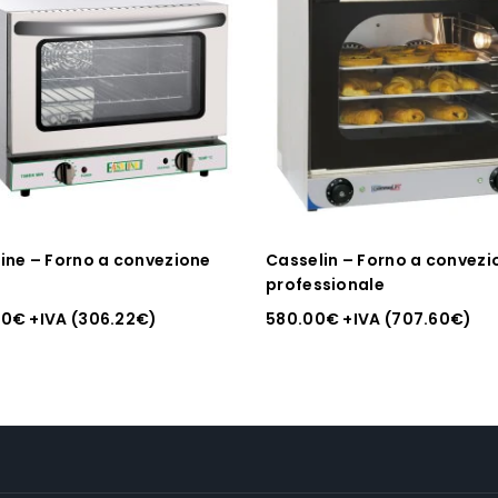
line – Forno a convezione
Casselin – Forno a convezi
professionale
00
€
+IVA (
306.22
€
)
580.00
€
+IVA (
707.60
€
)