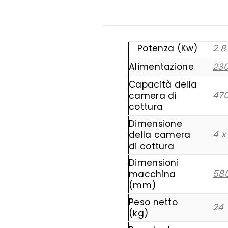
Potenza (Kw)
2.8
Alimentazione
23
Capacità della
470
camera di
cottura
Dimensione
4 x
della camera
di cottura
Dimensioni
58
macchina
(mm)
Peso netto
24
(kg)