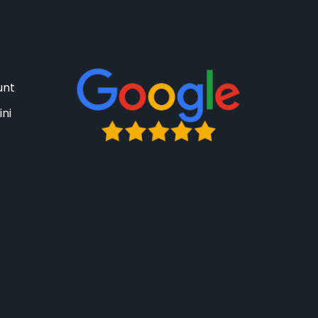
unt
ini