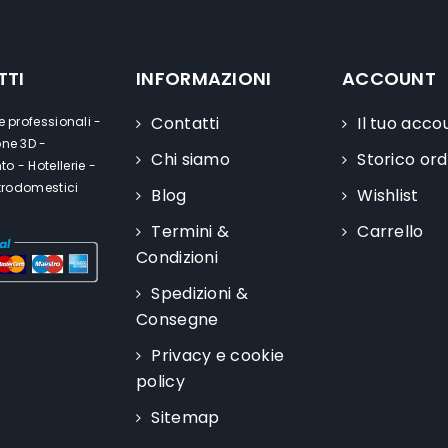
TTI
INFORMAZIONI
ACCOUNT
Contatti
Il tuo acco
e professionali -
one 3D -
Chi siamo
Storico ord
o - Hotellerie -
ttrodomestici
Blog
Wishlist
Termini &
Carrello
Condizioni
Spedizioni &
Consegne
Privacy e cookie
policy
Sitemap