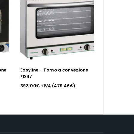
one
Easyline – Forno a convezione
FD47
393.00
€
+IVA (
479.46
€
)