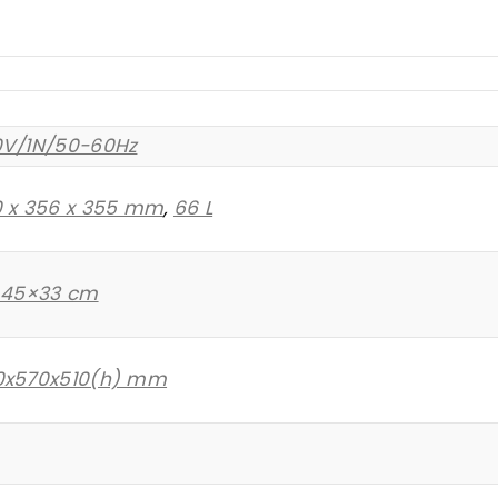
0V/1N/50-60Hz
 x 356 x 355 mm
,
66 L
 45×33 cm
0x570x510(h) mm