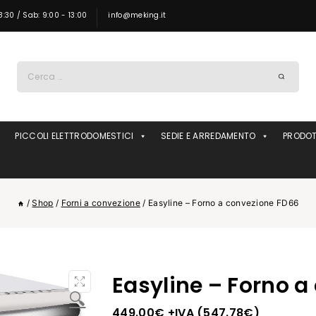
8:30 / Sab: 9:00 - 13:00
info@meking.it
Ricerca
per:
PICCOLI ELETTRODOMESTICI
SEDIE E ARREDAMENTO
PRODOT
/
Shop
/
Forni a convezione
/
Easyline – Forno a convezione FD66
Easyline – Forno a
🔍
449.00
€
+IVA (
547.78
€
)