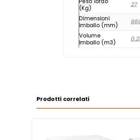
Peso lordo
27
(Kg)
Dimensioni
660
imballo (mm)
Volume
0.2
imballo (m3)
Prodotti correlati