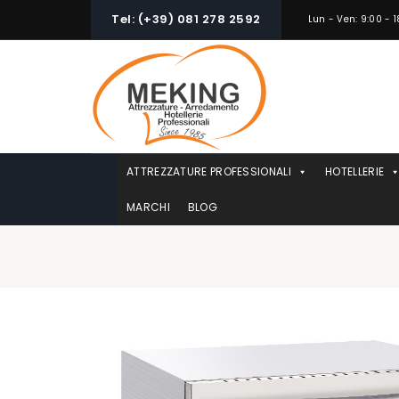
Skip
Tel: (+39) 081 278 2592
Lun - Ven: 9:00 - 1
to
content
ATTREZZATURE PROFESSIONALI
HOTELLERIE
MARCHI
BLOG