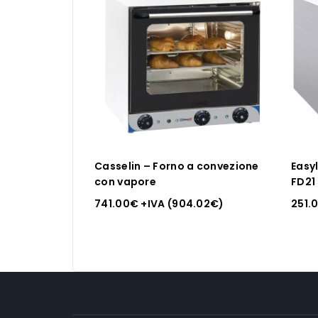
Casselin – Forno a convezione
Easy
con vapore
FD21
741.00
€
+IVA (
904.02
€
)
251.