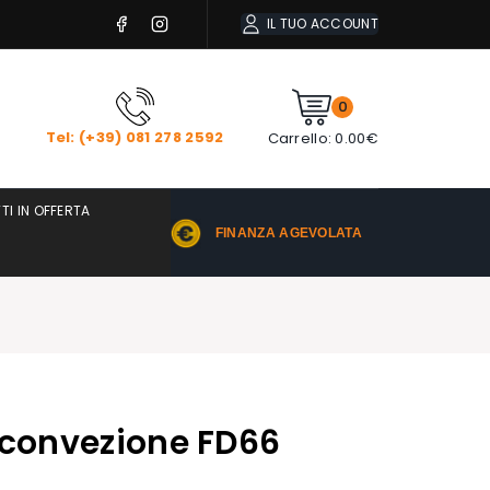
IL TUO ACCOUNT
0
Tel: (+39) 081 278 2592
Carrello:
0.00
€
TI IN OFFERTA
FINANZA AGEVOLATA
 convezione FD66