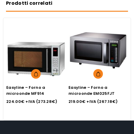
Prodotti correlati
Easyline – Forno a
Easyline – Forno a
M
microonde MF914
microonde EM025FJT
1
224.00
€
+IVA (
273.28
€
)
219.00
€
+IVA (
267.18
€
)
3