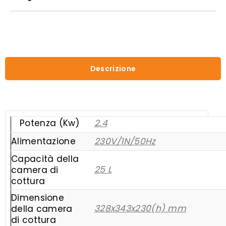
MC2452
quantità
Descrizione
Potenza (Kw)
2.4
Alimentazione
230V/1N/50Hz
Capacità della
25 L
camera di
cottura
Dimensione
328x343x230(h) mm
della camera
di cottura