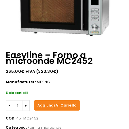
Easyline – Forno a
microonde MC2452
265.00
€
+IVA (
323.30
€
)
Manufacturer:
MEKING
5 disponibili
Easyline
Aggiungi Al Carrello
-
Forno
COD:
45_MC2452
a
Categoria:
Forni a microonde
microonde