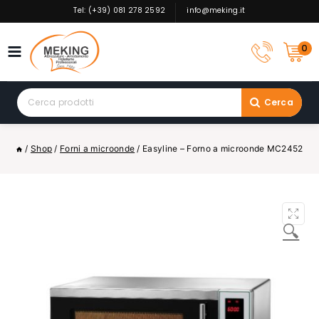
Skip
Tel: (+39) 081 278 2592
info@meking.it
to
content
0
Search
Cerca
for:
/
Shop
/
Forni a microonde
/
Easyline – Forno a microonde MC2452
🔍