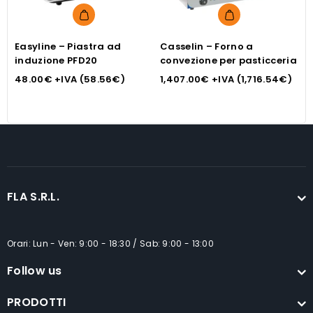
Easyline – Piastra ad
Casselin – Forno a
E
induzione PFD20
convezione per pasticceria
i
48.00
€
+IVA (
58.56
€
)
1,407.00
€
+IVA (
1,716.54
€
)
3
FLA S.R.L.
Orari: Lun - Ven: 9:00 - 18:30 / Sab: 9:00 - 13:00
Follow us
PRODOTTI