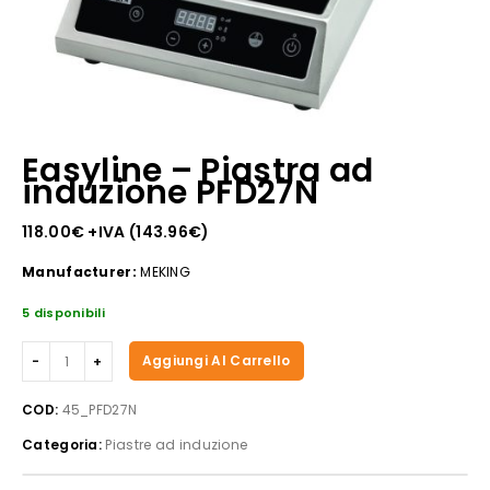
Easyline – Piastra ad
induzione PFD27N
118.00
€
+IVA (
143.96
€
)
Manufacturer:
MEKING
5 disponibili
Easyline
Aggiungi Al Carrello
-
Piastra
COD:
45_PFD27N
ad
Categoria:
Piastre ad induzione
induzione
PFD27N