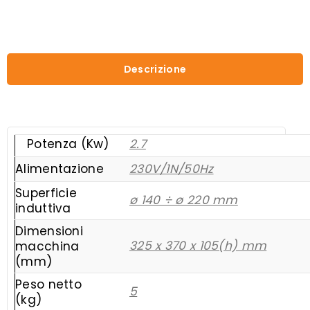
quantità
Descrizione
Potenza (Kw)
2.7
Alimentazione
230V/1N/50Hz
Superficie
ø 140 ÷ ø 220 mm
induttiva
Dimensioni
325 x 370 x 105(h) mm
macchina
(mm)
Peso netto
5
(kg)