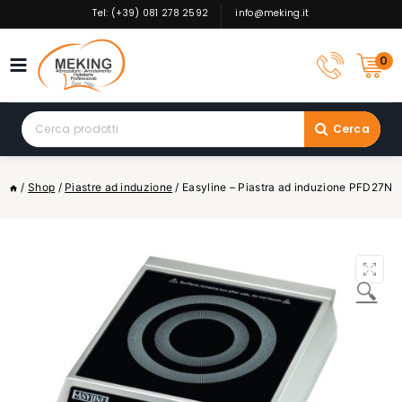
Skip
Tel: (+39) 081 278 2592
info@meking.it
to
content
0
Search
Cerca
for:
/
Shop
/
Piastre ad induzione
/
Easyline – Piastra ad induzione PFD27N
🔍