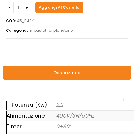
Easyline
Aggiungi Al Carrello
-
Planetaria
COD:
45_B40K
3
Categoria:
Impastatrici planetarie
velocità
B40K
quantità
Descrizione
Potenza (Kw)
2,2
Alimentazione
400V/3N/50Hz
Timer
0÷60’