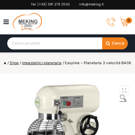
Skip
Tel: (+39) 081 278 2592
info@meking.it
to
content
0
Search
Cerca
for:
/
Shop
/
Impastatrici planetarie
/
Easyline – Planetaria 3 velocità B40K
🔍