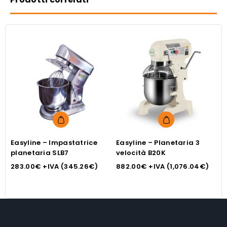
Easyline – Impastatrice
Easyline – Planetaria 3
E
planetaria SLB7
velocità B20K
v
283.00
€
+IVA (
345.26
€
)
882.00
€
+IVA (
1,076.04
€
)
3