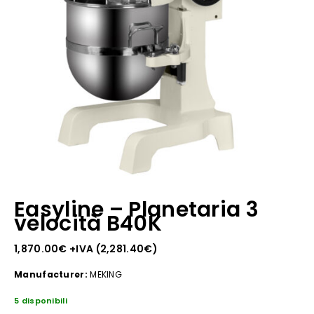
Easyline – Planetaria 3
velocità B40K
1,870.00
€
+IVA (
2,281.40
€
)
Manufacturer:
MEKING
5 disponibili