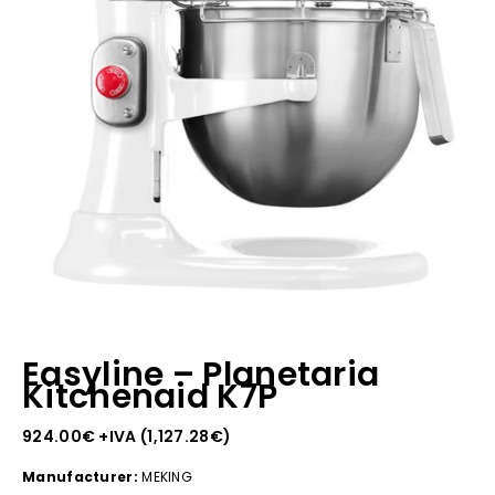
Easyline – Planetaria
Kitchenaid K7P
924.00
€
+IVA (
1,127.28
€
)
Manufacturer:
MEKING