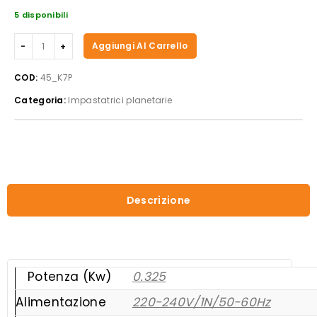
5 disponibili
Easyline
Aggiungi Al Carrello
-
Planetaria
COD:
45_K7P
Kitchenaid
Categoria:
Impastatrici planetarie
K7P
quantità
Descrizione
Potenza (Kw)
0.325
Alimentazione
220-240V/1N/50-60Hz