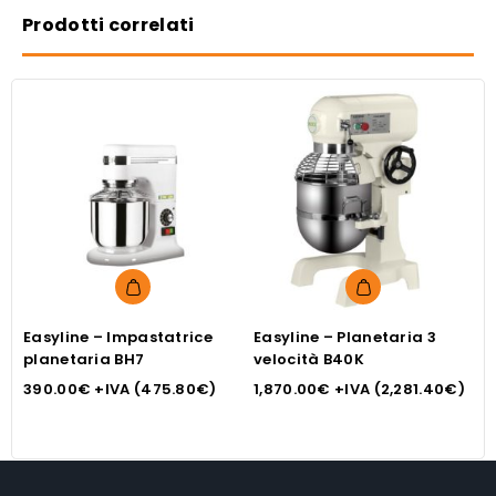
Prodotti correlati
Easyline – Impastatrice
Easyline – Planetaria 3
E
planetaria BH7
velocità B40K
K
390.00
€
+IVA (
475.80
€
)
1,870.00
€
+IVA (
2,281.40
€
)
6