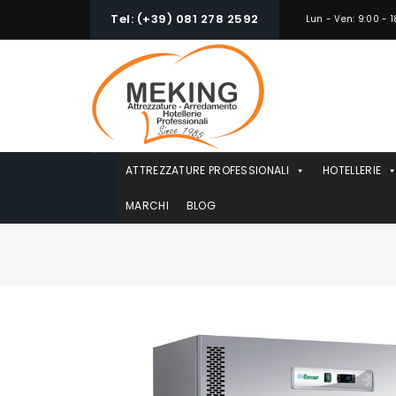
Skip
Tel: (+39) 081 278 2592
Lun - Ven: 9:00 - 1
to
content
ATTREZZATURE PROFESSIONALI
HOTELLERIE
MARCHI
BLOG