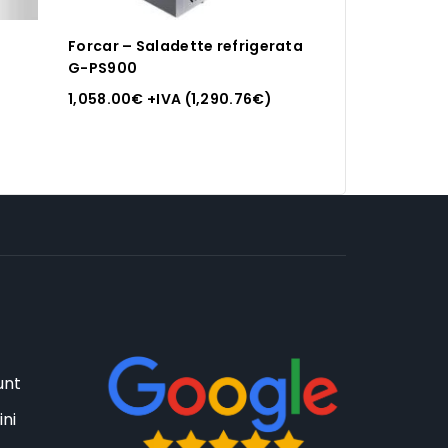
Forcar – Saladette refrigerata
G-PS900
1,058.00
€
+IVA (
1,290.76
€
)
unt
ini