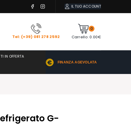
IL TUO ACCOUNT
0
Tel: (+39) 081 278 2592
Carrello:
0.00
€
TI IN OFFERTA
FINANZA AGEVOLATA
efrigerato G-