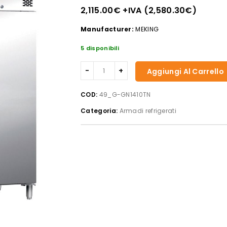
2,115.00
€
+IVA (
2,580.30
€
)
Manufacturer:
MEKING
5 disponibili
Forcar
Aggiungi Al Carrello
-
Armadio
COD:
49_G-GN1410TN
refrigerato
Categoria:
Armadi refrigerati
G-
GN1410TN
quantità