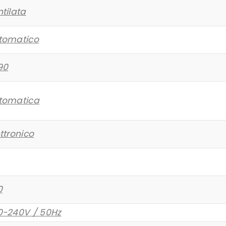
tilata
tomatico
90
tomatica
ttronico
0
0-240V / 50Hz