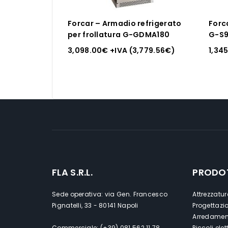
Forcar – Armadio refrigerato
Forc
per frollatura G-GDMA180
G-S
3,098.00
€
+IVA (
3,779.56
€
)
1,34
FLA S.R.L.
PRODO
Sede operativa: via Gen. Francesco
Attrezzatur
Pignatelli, 33 - 80141 Napoli
Progettazi
Arredament
Commerciale: (+39) 081 562 11 78
Piccoli ele