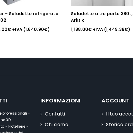
ar – Saladette refrigerata
Saladette a tre porte 380L,
902
Arktic
5.00
€
+IVA (
1,640.90
€
)
1,188.00
€
+IVA (
1,449.36
€
)
TTI
INFORMAZIONI
ACCOUNT
Contatti
Il tuo acco
e professionali -
one 3D -
Chi siamo
Storico ord
o - Hotellerie -
ttrodomestici