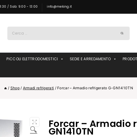
8:30 / Sab: 9:00 - 13:00
info@meking.it
Ricerca
per:
PICCOLI ELETTRODOMESTICI
SEDIE E ARREDAMENTO
PRODOT
/
Shop
/
Armadi refrigerati
/
Forcar – Armadio refrigerato G-GN1410TN
Forcar – Armadio r
🔍
GN1410TN